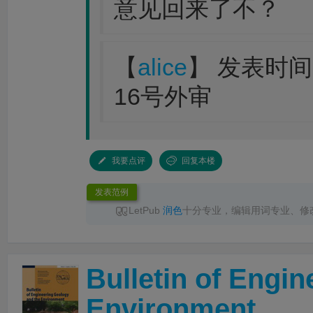
意见回来了不？
【
alice
】 发表时间：2
16号外审
我要点评
回复本楼
发表范例
LetPub
润色
十分专业，编辑用词专业、修
服响应及时，交付准时，
润色
后文章语言流畅
推荐！
Bulletin of Engi
Environment