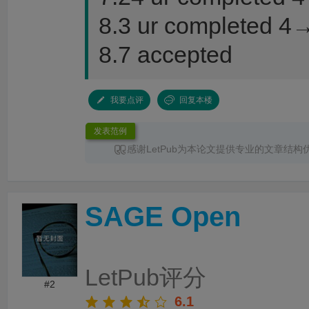
8.3 ur completed 4→
8.7 accepted
我要点评
回复本楼
发表范例
感谢LetPub为本论文提供专业的文章结构
润色
服务。编辑结合论文中全光谱响应S型异
换发光、光热效应及界面电荷传输等研究内容
体框架、章节衔接和论述逻辑进行了系统梳理
SAGE Open
景、材料设计思路、性能分析及机理讨论之间
清晰，论文创新点也得到了更加突出的呈现。
对英文语法、专业术语、句式表达及学术语言
细致修改，有效提升了文章的准确性、专业性
整个服务过程中沟通及时、反馈高效，修改建
LetPub评分
有针对性，为论文顺利投稿并发表于 Advanced S
#2
提供了重要帮助。
6.1