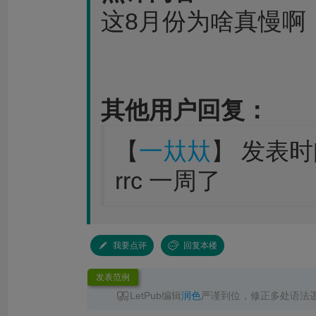
这8月份为啥真慢啊
其他用户回复：
【
一夶夶
】 发表时间：
rrc 一周了
我要点评
回复本楼
发表范例
LetPub编辑
润色
严谨到位，修正多处语法
无语言问题直接录用，已成功见刊，服务高效