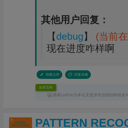
其他用户回复：
【
debug
】
(当前在
现在进度咋样啊
我要点评
回复本楼
发表范例
感谢LetPub为本论文提供专业的结构优化
服务。编辑针对论文整体框架、章节衔接、论
术表达进行了系统梳理，使文章结构更加清晰
更加突出，各部分内容之间的逻辑关系也更加
PATTERN RECO
时，编辑对英文语法、专业术语和句式表达进
改，有效提升了论文的规范性、准确性和可读