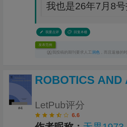
我也是26年7月8号投递
我要点评
回复本楼
发表范例
我投稿的期刊要求人工
润色
，而且返修的
性要求，
LetPub润色
速度完全足够，其中一次
色
完成返回，十分点赞
ROBOTICS AND
LetPub评分
#4
6.6
作者昵称：
无畏1973