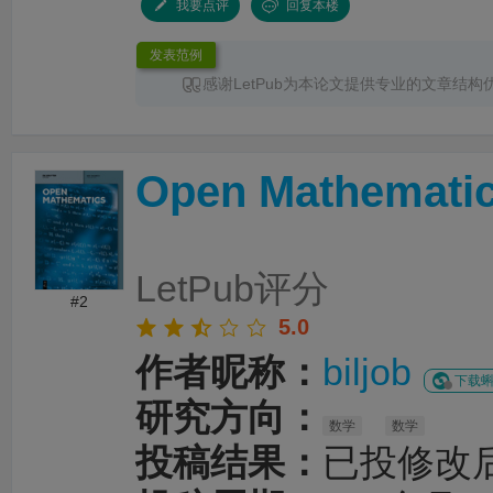
我要点评
回复本楼
发表范例
感谢LetPub为本论文提供专业的文章结构
润色
服务。编辑结合论文中全光谱响应S型异
换发光、光热效应及界面电荷传输等研究内容
体框架、章节衔接和论述逻辑进行了系统梳理
Open Mathemati
景、材料设计思路、性能分析及机理讨论之间
清晰，论文创新点也得到了更加突出的呈现。
对英文语法、专业术语、句式表达及学术语言
细致修改，有效提升了文章的准确性、专业性
整个服务过程中沟通及时、反馈高效，修改建
LetPub评分
有针对性，为论文顺利投稿并发表于 Advanced S
#2
提供了重要帮助。
5.0
作者昵称：
biljob
下载蝌
研究方向：
数学
数学
投稿结果：
已投修改