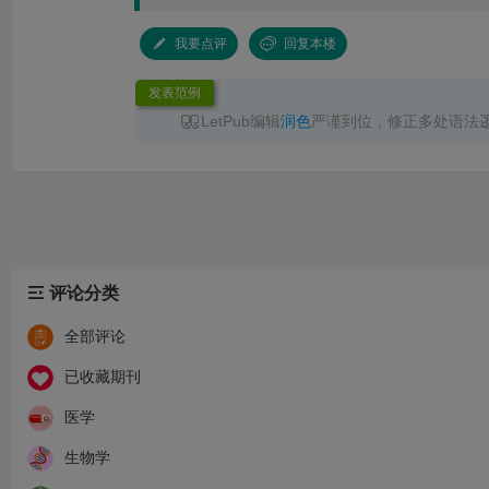
我要点评
回复本楼
发表范例
LetPub编辑
润色
严谨到位，修正多处语法
无语言问题直接录用，已成功见刊，服务高效
推荐！
评论分类
全部评论
已收藏期刊
医学
生物学