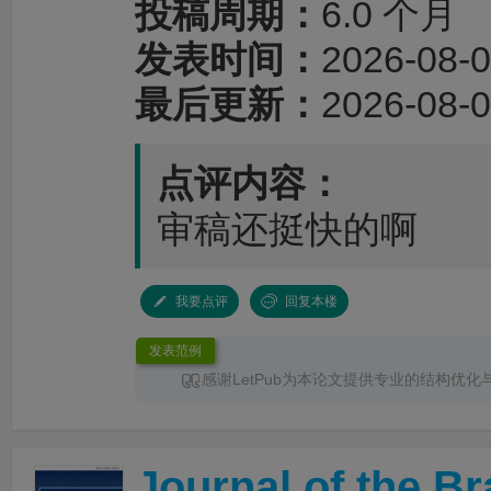
投稿周期：
6.0 个月
发表时间：
2026-08-0
最后更新：
2026-08-0
点评内容：
审稿还挺快的啊
我要点评
回复本楼
发表范例
感谢LetPub为本论文提供专业的结构优化
服务。编辑针对论文整体框架、章节衔接、论
术表达进行了系统梳理，使文章结构更加清晰
更加突出，各部分内容之间的逻辑关系也更加
Journal of the Br
时，编辑对英文语法、专业术语和句式表达进