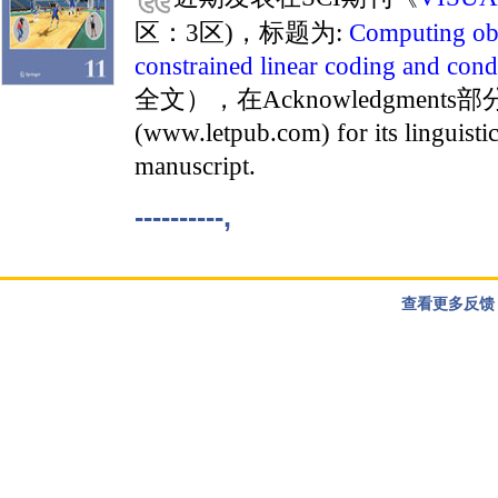
区：3区)，标题为:
Computing obje
constrained linear coding and cond
全文），在Acknowledgments部分提
(www.letpub.com) for its linguistic
manuscript.
----------,
查看更多反馈