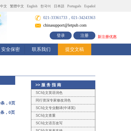
中文
繁體中文
English
한국어
日本語
Português
Español
021-33361733，021-34243363
chinasupport@letpub.com
登录
注册
新注册优惠
安全保密
联系我们
提交文稿
>> 服 务 指 南
SCI论文英语润色
同行资深专家修改润色
0条，0页
SCI论文专业翻译(中译英)
0条，0页
SCI论文查重
SCI论文语言改写
SCI论文发表支持