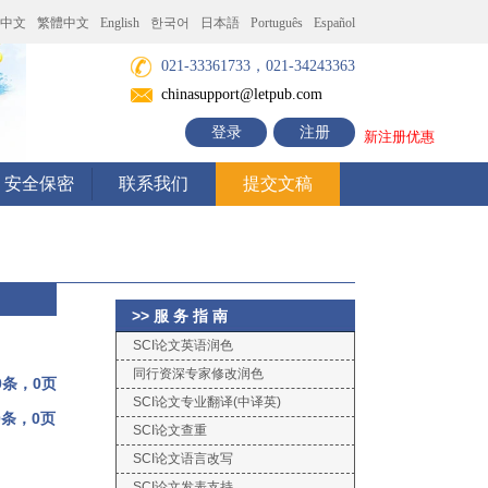
中文
繁體中文
English
한국어
日本語
Português
Español
021-33361733，021-34243363
chinasupport@letpub.com
登录
注册
新注册优惠
安全保密
联系我们
提交文稿
>> 服 务 指 南
SCI论文英语润色
同行资深专家修改润色
0条，0页
SCI论文专业翻译(中译英)
0条，0页
SCI论文查重
SCI论文语言改写
SCI论文发表支持