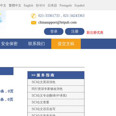
中文
繁體中文
English
한국어
日本語
Português
Español
021-33361733，021-34243363
chinasupport@letpub.com
登录
注册
新注册优惠
安全保密
联系我们
提交文稿
>> 服 务 指 南
SCI论文英语润色
同行资深专家修改润色
0条，0页
SCI论文专业翻译(中译英)
0条，0页
SCI论文查重
SCI论文语言改写
SCI论文发表支持