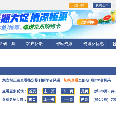
推荐同事
机构合作
I科研工具
客户反馈
智库资源
资讯及优惠
您当前正在查看指定期刊的学者风采，
切换查看
全部期刊的学者风采
查看更多反馈：
首页
上一页
下一页
尾页
(第0/0页) 共
查看更多反馈：
首页
上一页
下一页
尾页
(第0/0页) 共