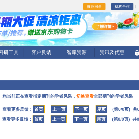
推荐同事
机构合作
I科研工具
客户反馈
智库资源
资讯及优惠
您当前正在查看指定期刊的学者风采，
切换查看
全部期刊的学者风采
查看更多反馈：
首页
上一页
下一页
尾页
(第0/0页) 共
查看更多反馈：
首页
上一页
下一页
尾页
(第0/0页) 共