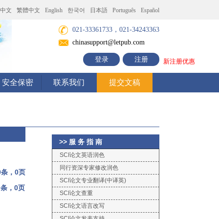
中文
繁體中文
English
한국어
日本語
Português
Español
021-33361733，021-34243363
chinasupport@letpub.com
登录
注册
新注册优惠
安全保密
联系我们
提交文稿
>> 服 务 指 南
SCI论文英语润色
同行资深专家修改润色
0条，0页
SCI论文专业翻译(中译英)
0条，0页
SCI论文查重
SCI论文语言改写
SCI论文发表支持