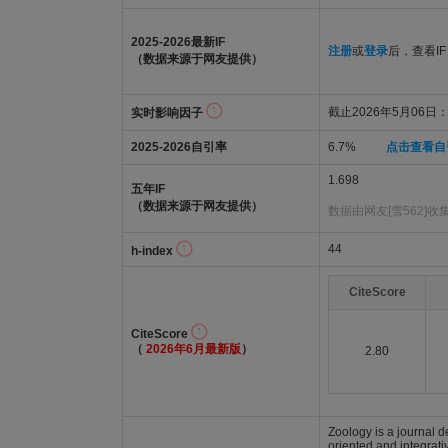
2025-2026最新IF
注册
或
登录
后，查看IF
（数据来源于网友提供）
截止2026年5月06日：1
实时影响因子
2025-2026自引率
6.7%
点击查看自
1.698
五年IF
（数据来源于网友提供）
数据由网友[雪562]收
44
h-index
CiteScore
CiteScore
（
2026年6月最新版
）
2.80
Zoology is a journal d
oriented and integrati