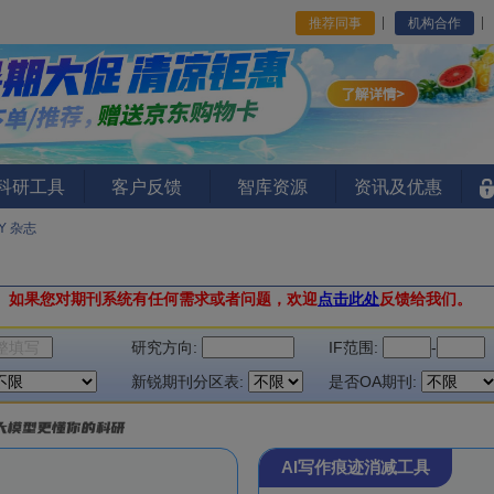
推荐同事
机构合作
I科研工具
客户反馈
智库资源
资讯及优惠
Y 杂志
。
如果您对期刊系统有任何需求或者问题，欢迎
点击此处
反馈给我们。
研究方向:
IF范围:
-
新锐期刊分区表:
是否OA期刊:
AI写作痕迹消减工具