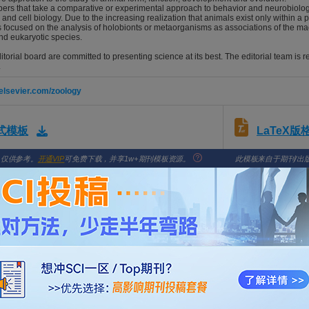
apers that take a comparative or experimental approach to behavior and neurobiolo
 and cell biology. Due to the increasing realization that animals exist only within 
 focused on the analysis of holobionts or metaorganisms as associations of the ma
d eukaryotic species.
itorial board are committed to presenting science at its best. The editorial team is r
.
.elsevier.com/zoology
LaTeX
格式模板
，仅供参考。
开通VIP
可免费下载，并享1w+期刊模板资源。
此模板来自于期刊/出
almanager.com/ZOOL
unohistochemical changes in amputated and scarring lizard limb of Scin
hang, Huihui; Zhang, Yiwen; Gao, Yuwei; Yang, Chun
 Vol. 175, Issue , pp. -. DOI: 10.1016/j.zool.2026.126327
l ommatidia in four species of Bittacidae (Insecta: Mecoptera)
i, Jia-Li; Hua, Bao-Zhen
 Vol. 171, Issue , pp. -. DOI: 10.1016/j.zool.2025.126279
 and skeletogenesis in developing skate Okamejei kenojei