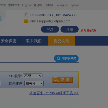
中文
繁體中文
English
한국어
日本語
Português
Español
021-33361733，021-34243363
chinasupport@letpub.com
登录
注册
新注册优惠
安全保密
联系我们
提交文稿
期刊收藏夹
SCI收录:
结果排序:
体验更多LetPub AI科研工具 >>