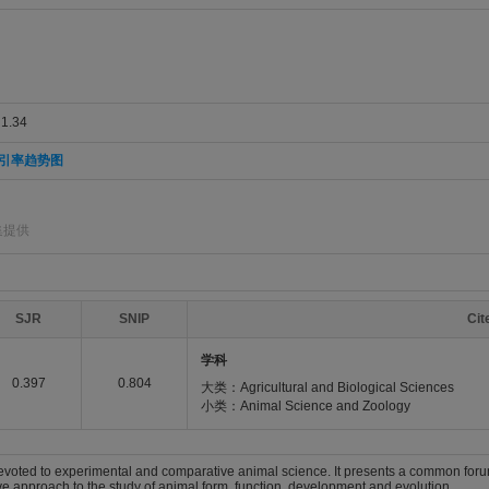
.34
引率趋势图
集提供
SJR
SNIP
Ci
学科
0.397
0.804
大类：Agricultural and Biological Sciences
小类：Animal Science and Zoology
evoted to experimental and comparative animal science. It presents a common forum 
ve approach to the study of animal form, function, development and evolution.