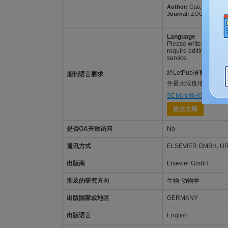
Author:
Gao, Guang; Gua
Journal:
ZOOLOGY. 2025;
Language
Please write your text
require editing to eli
service.
经LetPub语言功底雄
期刊语言要求
件最大限度地被ZOOL
SCI论文格式排版
，
专
提交文稿
是否OA开放访问
No
通讯方式
ELSEVIER GMBH, UR
出版商
Elsevier GmbH
涉及的研究方向
生物-动物学
出版国家或地区
GERMANY
出版语言
English