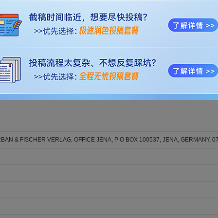
n, Bingxin; Shao, Guangbin; Zhang, Jiawei; Xiao, Zhizhong; Wang, Kun
 Vol. 170, Issue , pp. -. DOI: 10.1016/j.zool.2025.126270
 in good English (American or British usage is accepted, but not a mixture of these
minate possible grammatical or spelling errors and to conform to correct scientific 
厚的美籍native English speaker精心编辑的稿件，不仅能满足ZOOLOGY的
OGY编辑和审稿人充分理解和公正评估。LetPub的专业SCI论文编辑服务（包括
SCI
业学术制图
等）帮助作者准备稿件，已助力全球15万+作者顺利发表论文。部分发表
BAN & FISCHER VERLAG, OFFICE JENA, P O BOX 100537, JENA, GERMANY, 0