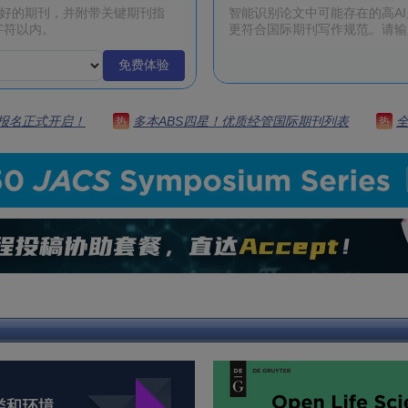
免费体验
 | 报名正式开启！
多本ABS四星！优质经管国际期刊列表
热
热