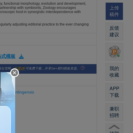
gy, functional morphology, evolution and development,
上传
a partnership with symbionts, Zoology encourages
croscopic host in synergistic interdependence with
稿件
egularly adjusting editorial practice to the ever changing
反馈
建议
版格式模板
我的
版社官网。
开通VIP
可免费下载，并享1w+期刊模板资源。
收藏
APP
cella tsinlingensis
下载
兼职
招聘