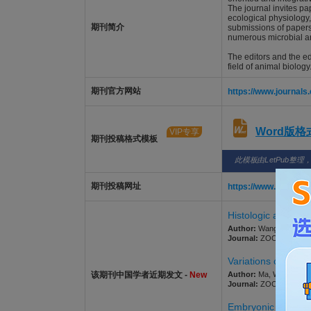
The journal invites p
ecological physiology,
期刊简介
submissions of papers
numerous microbial an
The editors and the ed
field of animal biology
期刊官方网站
https://www.journals
Word版
VIP专享
期刊投稿格式模板
此模板由LetPub整理
期刊投稿网址
https://www.editori
Histologic and imm
Author:
Wang, Xinyue; Z
Journal:
ZOOLOGY. 2026;
Variations of larva
该期刊中国学者近期发文 -
New
Author:
Ma, Wan-Ruo; Ba
Journal:
ZOOLOGY. 2025;
Embryonic behavior