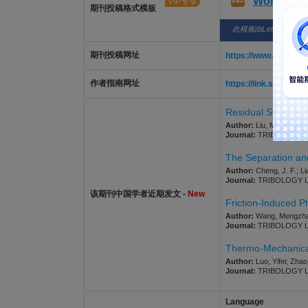
Word版
VIP专享
期刊投稿格式模板
此模板由LetPub整理
期刊投稿网址
https://www.editorial
作者指南网址
https://link.springer
Residual Stress Tr
Author:
Liu, Mingjie; Zh
Journal:
TRIBOLOGY LETT
The Separation and 
Author:
Cheng, J. F.; Li
Journal:
TRIBOLOGY LETT
该期刊中国学者近期发文 -
New
Friction-Induced P
Author:
Wang, Mengzhao;
Journal:
TRIBOLOGY LETT
Thermo-Mechanical 
Author:
Luo, Yifei; Zha
Journal:
TRIBOLOGY LETT
Language