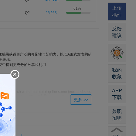
Q2
49 / 141
上传
61%
Q2
25 / 63
稿件
反馈
建议
研究成果获得更广泛的可见性与影响力。以 OA形式发表的研
用表现。
研环境中得到更充分的分享和利用
我的
收藏
APP
f their research while maintaining the same journal choice
下载
stitutions, regions, and disciplines, and often achieves
be more widely accessed, shared, and used across the
兼职
招聘