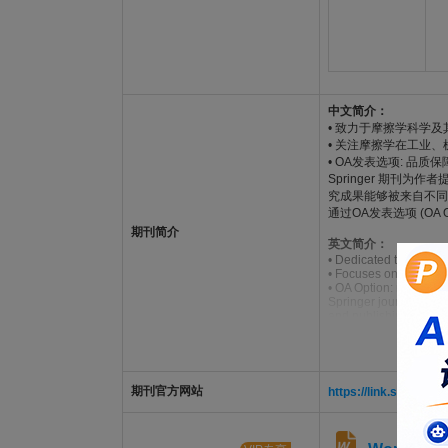
中文简介：
• 致力于摩擦学科学
• 关注摩擦学在工业
• OA发表选项: 品质保
Springer 期刊
究成果能够被来自不同
通过OA发表选项 (O
期刊简介
英文简介：
• Dedicated to the dev
• Focuses on recent t
• OA Option: maximise 
Springer journals offe
and publishing standa
higher citation perfor
Through OA Option, au
global research land
期刊官方网站
https://link.springer