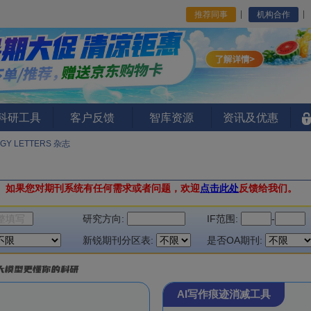
推荐同事
机构合作
I科研工具
客户反馈
智库资源
资讯及优惠
OGY LETTERS 杂志
。
如果您对期刊系统有任何需求或者问题，欢迎
点击此处
反馈给我们。
研究方向:
IF范围:
-
新锐期刊分区表:
是否OA期刊:
AI写作痕迹消减工具