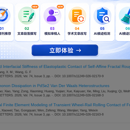
LaTeX
格式模板
，仅供参考。
开通VIP
可免费下载，并享1w+期刊模板资源。
此模板来自于期刊/出
manager.com/tril/
.com/journal/11249/submission-guidelines
ansition During High-Velocity Particle Impact on Rough Surfaces
u, He; Liu, Yanwei; Hu, Jianqiao
ERS. 2026; Vol. 74, Issue 3, pp. -. DOI: 10.1007/s11249-026-02162-9
Interfacial Stiffness of Elastoplastic Contact of Self-Affine Fractal Ro
ang, X. M.; Wang, G. F
ERS. 2026; Vol. 74, Issue 3, pp. -. DOI: 10.1007/s11249-026-02170-9
honon Dissipation in PdSe2 Van Der Waals Heterostructures
 Xiao, Yang; Zong, Xiaoming; Huang, Yuqian; Xue, Kaiyuan; Xie, Ming; Liu, Xuqing; Qi, Wei
ERS. 2026; Vol. 74, Issue 3, pp. -. DOI: 10.1007/s11249-026-02168-3
Finite Element Modeling of Transient Wheel-Rail Rolling Contact of 
o, Xiaowei; Tao, Gongquan; Wen, Zefeng; Wang, Wenjian; Yang, Weixin
ERS. 2026; Vol. 74, Issue 3, pp. -. DOI: 10.1007/s11249-026-02163-8