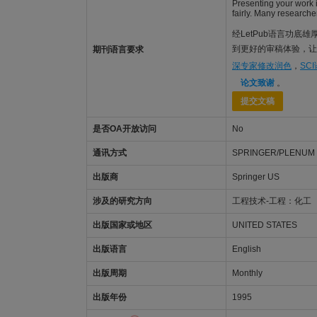
Presenting your work i
fairly. Many researche
经LetPub语言功底雄厚
到更好的审稿体验，让稿
期刊语言要求
深专家修改润色
，
SC
论文致谢
。
提交文稿
是否OA开放访问
No
通讯方式
SPRINGER/PLENUM P
出版商
Springer US
涉及的研究方向
工程技术-工程：化工
出版国家或地区
UNITED STATES
出版语言
English
出版周期
Monthly
出版年份
1995