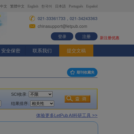
中文
繁體中文
English
한국어
日本語
Português
Español
021-33361733，021-34243363
chinasupport@letpub.com
登录
注册
新注册优惠
安全保密
联系我们
提交文稿
期刊收藏夹
SCI收录:
结果排序:
体验更多LetPub AI科研工具 >>