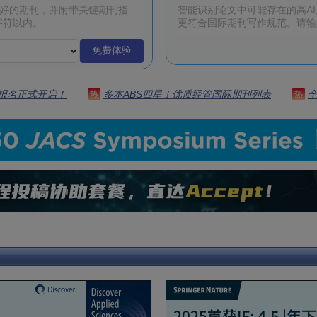
免费体验
 | 报名正式开启！
多本ABS四星！优质经管国际期刊列表
热
热