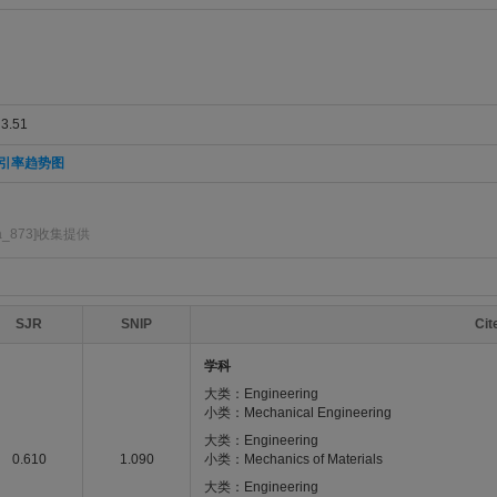
.51
引率趋势图
ra_873]收集提供
SJR
SNIP
Ci
学科
大类：Engineering
小类：Mechanical Engineering
大类：Engineering
0.610
1.090
小类：Mechanics of Materials
大类：Engineering