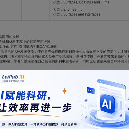
小类：Surfaces, Coatings and Films
大类：Engineering
小类：Surfaces and Interfaces
及其应用的发展
、机械和材料工程中的最新应用进展
障, 触达更广, 引用量约为非OA的1.6倍
为作者提供灵活的 OA发表选项，使作者在保持既有期刊选择和出版标准不变的前提下，让
机构、地区和学科背景的研究人员更广泛地阅读、使用与传播，并通常带来更高的引
A Option)，作者可以继续在自己信任的期刊中发表研究，同时让研究成果在全球科
elopment of tribology science and its applications
ribological advancements in industry, mechanics & materials
reach with citations ~1.6x higher than non OA articles
r authors flexible OA options that allow them to increase the visibility and impact o
rds. Research published Open Access can reach a broader global audience across in
mance.
thors can continue publishing in journals they trust while enabling their work to 
scape
.com/journal/11249