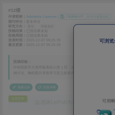
#12楼
作者昵称：
Adelaide Lawson
下载蝌蝌APP，和TA沟通更轻松
期刊评分：
暂未评分
研究方向：
医学
呼吸系统
投稿结果：
已投结果未知
投稿周期：
已投结果未知
发表时间：
2025-12-07 09:25:39
可浏览
最后更新：
2025-12-07 09:25:39
投稿经验：
中科院医学大类呼吸系统小类 1 区；自引率仅 2.6%，无预
例讨论、胸科图片等有学习意义的形式投稿，而非单纯罕见病例。
我要点评
回复本楼
发表范例
可用蝌
感谢LetPub为本论文提供专业
务。编辑结合论文中全光谱响应S