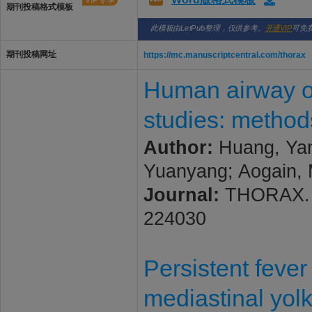
VIP专享
期刊投稿格式模板
此模板由LetPub整理，仅供参考。
开通VIP
可免
期刊投稿网址
https://mc.manuscriptcentral.com/thorax
Human airway or
studies: methods
Author:
Huang, Yan
Yuanyang; Aogain, M
Journal:
THORAX. 20
224030
Persistent fever
mediastinal yol