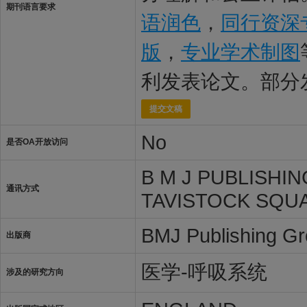
期刊语言要求
语润色
，
同行资深
版
，
专业学术制图
利发表论文。部分
提交文稿
No
是否OA开放访问
B M J PUBLISHI
通讯方式
TAVISTOCK SQU
BMJ Publishing G
出版商
医学-呼吸系统
涉及的研究方向