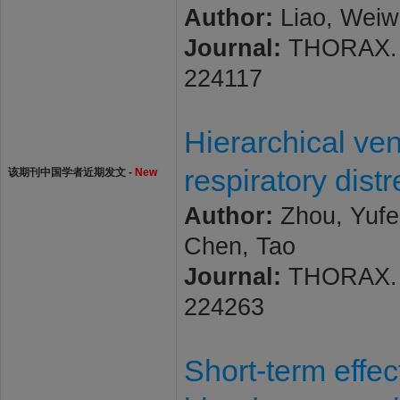
Author:
Liao, Weiw
Journal:
THORAX. 20
224117
Hierarchical ven
respiratory dis
该期刊中国学者近期发文 -
New
Author:
Zhou, Yufen
Chen, Tao
Journal:
THORAX. 20
224263
Short-term effec