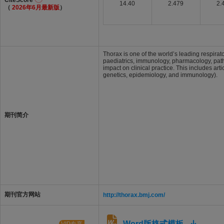
CiteScore
14.40
2.479
2.
（
2026年6月最新版
）
Thorax is one of the world’s leading respirato
paediatrics, immunology, pharmacology, patho
impact on clinical practice. This includes ar
genetics, epidemiology, and immunology).
期刊简介
期刊官方网站
http://thorax.bmj.com/
Word版格式模板