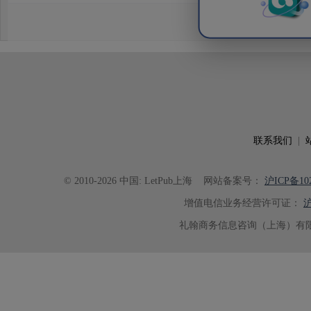
效应及界面电荷传输等研究内容，
论述逻辑进行了系统梳理，使研究
析及机理讨论之间的关系更加清晰
出的呈现。同时，编辑对英文语法
语言规范进行了细致修改，有效提
可读性。整个服务过程中沟通及时
具有针对性，为论文顺利投稿并发表于 Ad
了重要帮助。
联系我们
|
© 2010-2026 中国: LetPub上海
网站备案号：
沪ICP备102
增值电信业务经营许可证：
沪
礼翰商务信息咨询（上海）有限