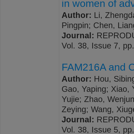
in women of ad
Author:
Li, Zhengda
Pingpin; Chen, Liang
Journal:
REPRODUC
Vol. 38, Issue 7, p
FAM216A and CCD
Author:
Hou, Sibin
Gao, Yaping; Xiao, 
Yujie; Zhao, Wenju
Zeying; Wang, Xiug
Journal:
REPRODUC
Vol. 38, Issue 5, p