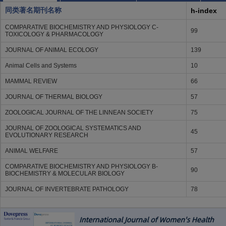
同类著名期刊名称
h-index
COMPARATIVE BIOCHEMISTRY AND PHYSIOLOGY C-
99
TOXICOLOGY & PHARMACOLOGY
JOURNAL OF ANIMAL ECOLOGY
139
Animal Cells and Systems
10
MAMMAL REVIEW
66
JOURNAL OF THERMAL BIOLOGY
57
ZOOLOGICAL JOURNAL OF THE LINNEAN SOCIETY
75
JOURNAL OF ZOOLOGICAL SYSTEMATICS AND
45
EVOLUTIONARY RESEARCH
ANIMAL WELFARE
57
COMPARATIVE BIOCHEMISTRY AND PHYSIOLOGY B-
90
BIOCHEMISTRY & MOLECULAR BIOLOGY
JOURNAL OF INVERTEBRATE PATHOLOGY
78