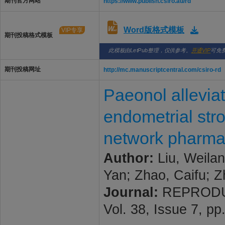
期刊官方网站
https://www.publish.csiro.au/rd
Word版格式模板
VIP专享
期刊投稿格式模板
此模板由LetPub整理，仅供参考。
开通VIP
可免
期刊投稿网址
http://mc.manuscriptcentral.com/csiro-rd
Paeonol allevia
endometrial stro
network pharma
Author:
Liu, Weilan
Yan; Zhao, Caifu; Z
Journal:
REPRODUC
Vol. 38, Issue 7, p