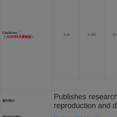
CiteScore
3.10
0.495
0.
（
2026年6月最新版
）
Publishes research
期刊简介
reproduction and d