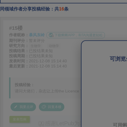
同领域作者分享投稿经验：共
16
条
#15楼
作者昵称：
暴风东岭
下载蝌蝌APP，和TA沟通更轻松
期刊评分：
暂未评分
研究方向：
生物学
动物学
投稿结果：
已投结果未知
投稿周期：
已投结果未知
可浏览
发表时间：
2021-12-08 15:14:40
最后更新：
2021-12-08 15:14:40
投稿经验：
请问大佬们，杂志让上传the Licence To Publish form
我要点评
回复本楼
发表范例
感谢LetPub为本论文提供专业
可用蝌