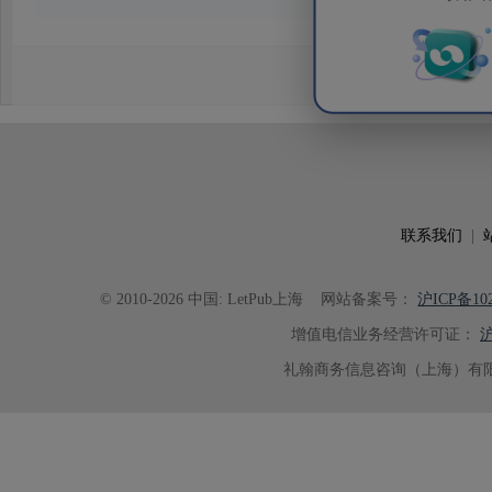
务。编辑结合论文中全光谱响应S
效应及界面电荷传输等研究内容，
论述逻辑进行了系统梳理，使研究
析及机理讨论之间的关系更加清晰
出的呈现。同时，编辑对英文语法
语言规范进行了细致修改，有效提
可读性。整个服务过程中沟通及时
具有针对性，为论文顺利投稿并发表于 Ad
联系我们
|
了重要帮助。
© 2010-2026 中国: LetPub上海
网站备案号：
沪ICP备102
增值电信业务经营许可证：
沪
礼翰商务信息咨询（上海）有限