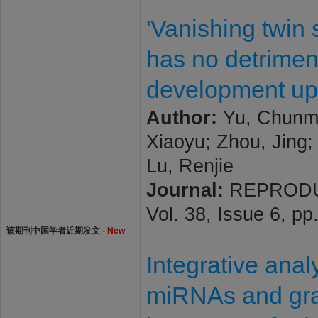
'Vanishing twin
has no detriment
development up 
Author:
Yu, Chunmei
Xiaoyu; Zhou, Jing
Lu, Renjie
Journal:
REPRODUC
Vol. 38, Issue 6, p
该期刊中国学者近期发文 -
New
Integrative analy
miRNAs and gra