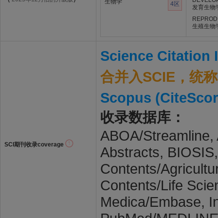
DEVELO
生物学
4区
发育生物
REPROD
生殖生物
Science Citation
合并入SCIE，统称S
Scopus (CiteScor
收录数据库：
ABOA/Streamline, A
SCI期刊收录coverage
Abstracts, BIOSIS,
Contents/Agricultu
Contents/Life Sc
Medica/Embase, In