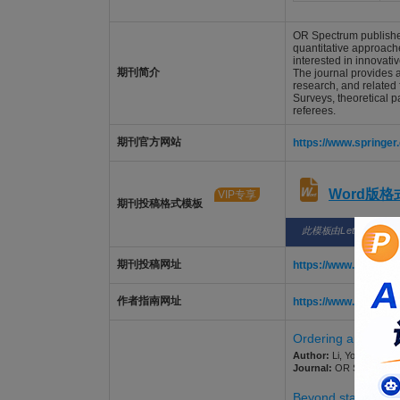
OR Spectrum publishes
quantitative approach
interested in innovati
期刊简介
The journal provides 
research, and related 
Surveys, theoretical p
referees.
期刊官方网站
https://www.springer
Word版
VIP专享
期刊投稿格式模板
此模板由LetPub整理
期刊投稿网址
https://www.editoria
作者指南网址
https://www.springer
Ordering and produ
Author:
Li, Yongquan; Zh
Journal:
OR SPECTRUM. 2
Beyond static risk