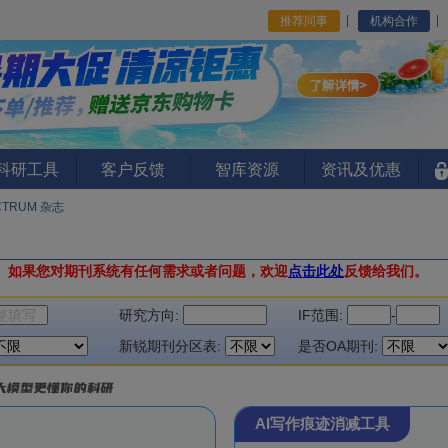
推荐同事
机构合作
I科研工具
客户反馈
智库资源
资讯及优惠
CTRUM 杂志
。
如果您对期刊系统有任何需求或者问题，欢迎
点击此处
反馈给我们。
研究方向:
IF范围:
-
新锐期刊分区表:
是否OA期刊:
AI写作痕迹消减工具