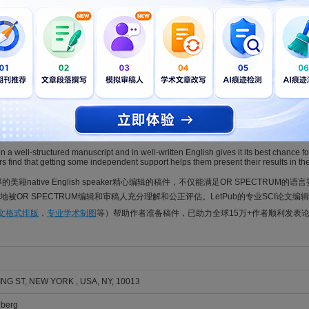
 Chengneng; Gao, Jianjun; Wu, Weiping
026; Vol. , Issue , pp. -. DOI: 10.1007/s00291-026-00859-w
ransformation optimization for container yard operations in traditional
ouxuan; Chen, Kaimin; Chen, Xiazhong; Liu, Jia
026; Vol. , Issue , pp. -. DOI: 10.1007/s00291-026-00852-3
ansformation optimization for container yard operations in traditional t
ouxuan; Chen, Kaimin; Chen, Xiazhong; Liu, Jia
026; Vol. , Issue , pp. -. DOI: 10.1007/s00291-025-00844-9
n a well-structured manuscript and in well-written English gives it its best chance fo
rs find that getting some independent support helps them present their results in the
厚的美籍native English speaker精心编辑的稿件，不仅能满足OR SPECTRU
被OR SPECTRUM编辑和审稿人充分理解和公正评估。LetPub的专业SCI论文编
论文格式排版
，
专业学术制图
等）帮助作者准备稿件，已助力全球15万+作者顺利发表
NG ST, NEW YORK , USA, NY, 10013
lberg