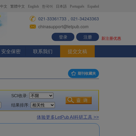
中文
繁體中文
English
한국어
日本語
Português
Español
021-33361733，021-34243363
chinasupport@letpub.com
登录
注册
新注册优惠
安全保密
联系我们
提交文稿
期刊收藏夹
SCI收录:
结果排序:
体验更多LetPub AI科研工具 >>