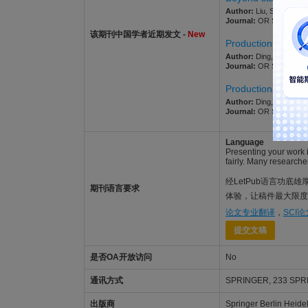
Author:
Liu, Siya; Jin,
Journal:
OR SPECTRUM. 2
该期刊中国学者近期发文 -
New
Production-while-t
Author:
Ding, Yi; Pan, Y
Journal:
OR SPECTRUM. 2
Production-while-tr
Author:
Ding, Yi; Pan, Y
Journal:
OR SPECTRUM. 2
Language
Presenting your work i
fairly. Many researche
经LetPub语言功底雄
期刊语言要求
体验，让稿件最大限度地
论文专业翻译
，
SCI
提交文稿
是否OA开放访问
No
通讯方式
SPRINGER, 233 SPRI
出版商
Springer Berlin Heide