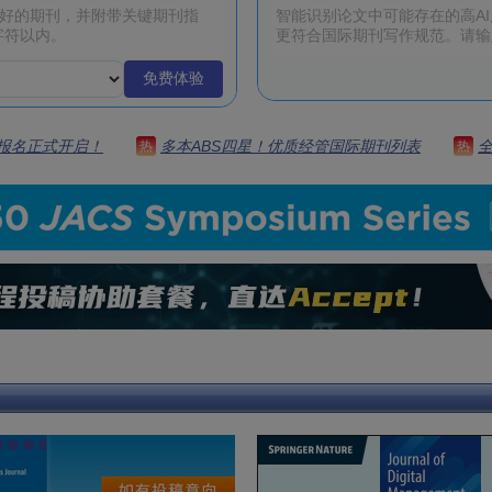
免费体验
 | 报名正式开启！
多本ABS四星！优质经管国际期刊列表
热
热