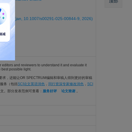
顶部
 terminals (jan, 10.1007/s00291-025-00844-9, 2026)
erminals
r editors and reviewers to understand it and evaluate it
 best possible light.
M的语言要求，还能让OR SPECTRUM编辑和审稿人得到更好的审稿
辑服务（包括
SCI论文英语润色
，
同行资深专家修改润色
，
SCI
论文。部分发表范例可查看：
服务好评
论文致谢
。