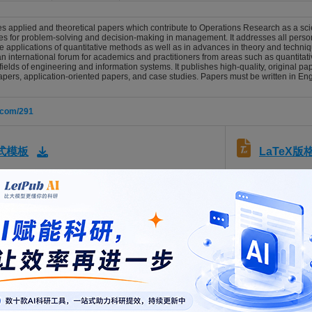
 applied and theoretical papers which contribute to Operations Research as a scien
es for problem-solving and decision-making in management. It addresses all persons
ve applications of quantitative methods as well as in advances in theory and techniq
an international forum for academics and practitioners from areas such as quantit
fields of engineering and information systems. It publishes high-quality, original pap
apers, application-oriented papers, and case studies. Papers must be written in Engl
.com/291
LaTeX
格式模板
，仅供参考。
开通VIP
可免费下载，并享1w+期刊模板资源。
此模板来自于期刊/出
lmanager.com/orsp/
.com/291/submission-guidelines
ction planning of apparel variants under quick response
u, Kaijie; Zhou, Jiahui
026; Vol. , Issue , pp. -. DOI: 10.1007/s00291-026-00860-3
 aversion: online multi-period mean-variance portfolio optimization usi