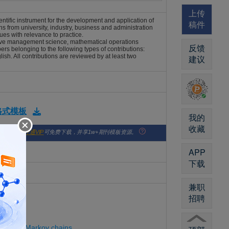
上传
tific instrument for the development and application of
稿件
 from university, industry, business and administration
ues with relevance to practice.
ative management science, mathematical operations
反馈
ers belonging to the following types of contributions:
ish. All contributions are reviewed by at least two
建议
版格式模板
我的
收藏
版社官网。
开通VIP
可免费下载，并享1w+期刊模板资源。
APP
下载
兼职
招聘
ng hidden Markov chains