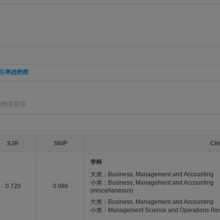
引率趋势图
re]收集提供
SJR
SNIP
Ci
学科
大类：Business, Management and Accounting
小类：Business, Management and Accounting
0.720
0.986
(miscellaneous)
大类：Business, Management and Accounting
小类：Management Science and Operations Re