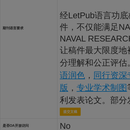
经LetPub语言功底雄
件，不仅能满足NAV
期刊语言要求
NAVAL RESE
让稿件最大限度地被N
分理解和公正评估。
语润色
，
同行资深
版
，
专业学术制图
利发表论文。部分
提交文稿
No
是否OA开放访问