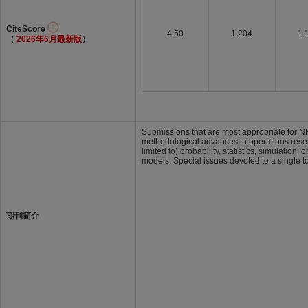
CiteScore
4.50
1.204
1.
（
2026年6月最新版
）
Submissions that are most appropriate for N
methodological advances in operations resear
limited to) probability, statistics, simulation
models. Special issues devoted to a single t
期刊简介