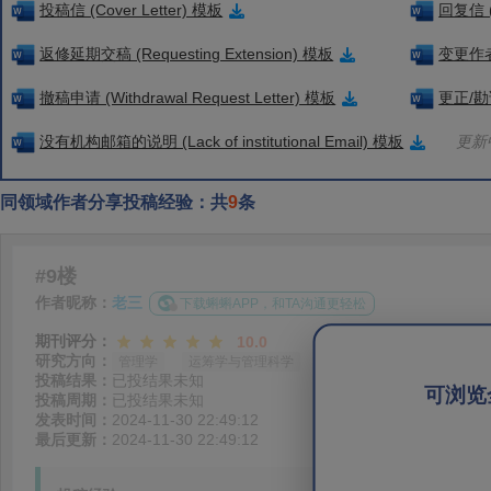
投稿信 (Cover Letter) 模板
回复信 (
返修延期交稿 (Requesting Extension) 模板
变更作者信
撤稿申请 (Withdrawal Request Letter) 模板
更正/勘误
没有机构邮箱的说明 (Lack of institutional Email) 模板
更新中
同领域作者分享投稿经验：共
9
条
#9楼
作者昵称：
老三
下载蝌蝌APP，和TA沟通更轻松
期刊评分：
10.0
研究方向：
管理学
运筹学与管理科学
投稿结果：
已投结果未知
可浏览
投稿周期：
已投结果未知
发表时间：
2024-11-30 22:49:12
最后更新：
2024-11-30 22:49:12