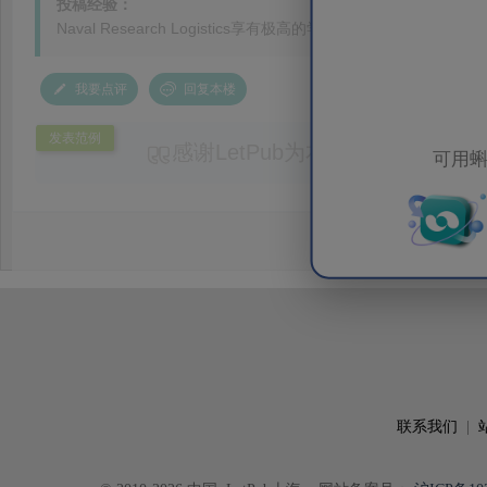
投稿经验：
Naval Research Logistics享有极高的学术声誉，每
我要点评
回复本楼
发表范例
感谢LetPub为本论文提供专业
可用蝌
务。编辑结合论文中全光谱响应S
效应及界面电荷传输等研究内容，
论述逻辑进行了系统梳理，使研究
析及机理讨论之间的关系更加清晰
出的呈现。同时，编辑对英文语法
语言规范进行了细致修改，有效提
可读性。整个服务过程中沟通及时
具有针对性，为论文顺利投稿并发表于 Ad
了重要帮助。
联系我们
|