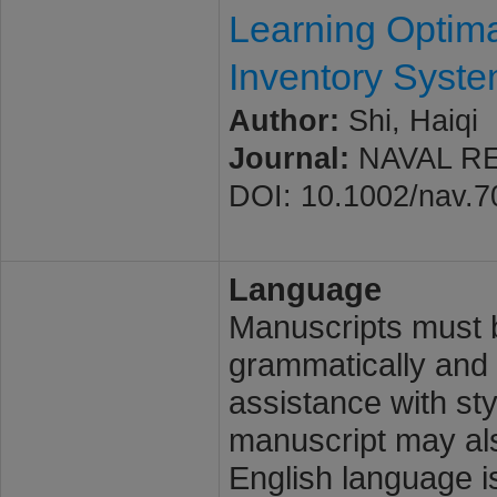
Learning Optima
Inventory Syste
Author:
Shi, Haiqi
Journal:
NAVAL RES
DOI: 10.1002/nav.
Language
Manuscripts must b
grammatically and l
assistance with st
manuscript may also
English language i