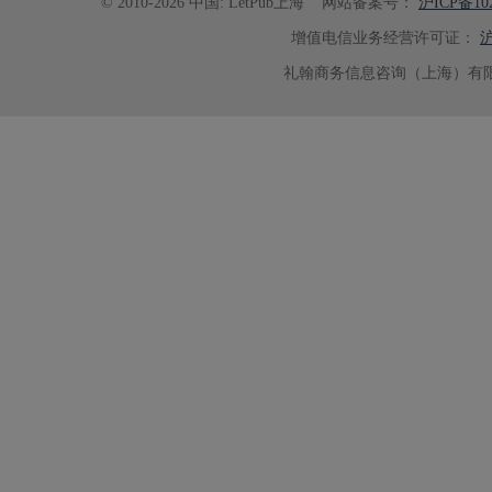
© 2010-2026 中国: LetPub上海
网站备案号：
沪ICP备102
增值电信业务经营许可证：
沪
礼翰商务信息咨询（上海）有限