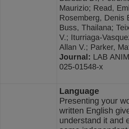
Maurizio; Read, Emi
Rosemberg, Denis B.
Buss, Thailana; Tei
V.; Iturriaga-Vasque
Allan V.; Parker, M
Journal:
LAB ANIMAL
025-01548-x
Language
Presenting your wor
written English giv
understand it and e