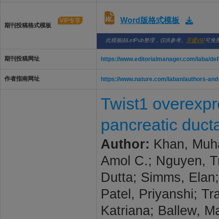
Word版格式模板
VIP专享
期刊投稿格式模板
此模板由LetPub整理，仅供参考。
开通VIP
可免
期刊投稿网址
https://www.editorialmanager.com/laba/def
作者指南网址
https://www.nature.com/laban/authors-and
Twist1 overexpr
pancreatic duct
Author:
Khan, Muha
Amol C.; Nguyen, Tr
Dutta; Simms, Elan;
Patel, Priyanshi; T
Katriana; Ballew, Ma