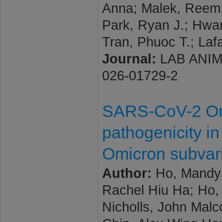
Anna; Malek, Reem; 
Park, Ryan J.; Hwan
Tran, Phuoc T.; Laf
Journal:
LAB ANIMAL
026-01729-2
SARS-CoV-2 Om
pathogenicity i
Omicron subvar
Author:
Ho, Mandy T
Rachel Hiu Ha; Ho
Nicholls, John Malc