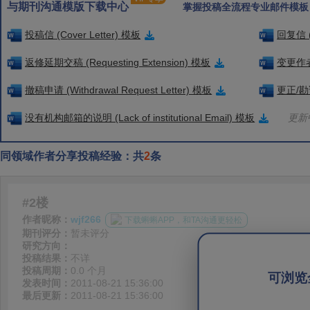
与期刊沟通模版下载中心
掌握投稿全流程专业邮件模板
投稿信 (Cover Letter) 模板
回复信 (
返修延期交稿 (Requesting Extension) 模板
变更作者信
撤稿申请 (Withdrawal Request Letter) 模板
更正/勘误
没有机构邮箱的说明 (Lack of institutional Email) 模板
更新中
同领域作者分享投稿经验：共
2
条
#2楼
作者昵称：
wjf266
下载蝌蝌APP，和TA沟通更轻松
期刊评分：
暂未评分
研究方向：
投稿结果：
不详
投稿周期：
0.0 个月
可浏览
发表时间：
2011-08-21 15:36:00
最后更新：
2011-08-21 15:36:00