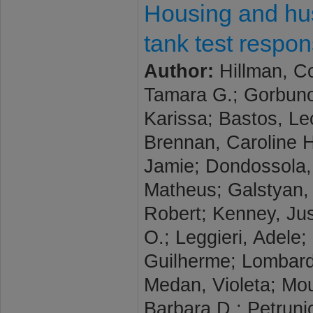
Housing and hus
tank test respon
Author:
Hillman, Co
Tamara G.; Gorbunov
Karissa; Bastos, Le
Brennan, Caroline H
Jamie; Dondossola, 
Matheus; Galstyan, 
Robert; Kenney, Jus
O.; Leggieri, Adele;
Guilherme; Lombardel
Medan, Violeta; Mou
Barbara D.; Petrunic