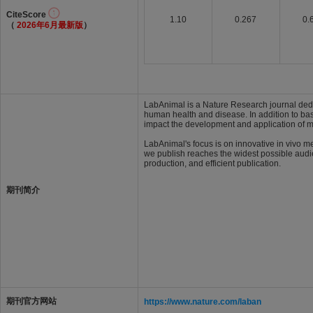
CiteScore
1.10
0.267
0.
（
2026年6月最新版
）
LabAnimal is a Nature Research journal dedi
human health and disease. In addition to ba
impact the development and application of m
LabAnimal's focus is on innovative in vivo 
we publish reaches the widest possible audi
production, and efficient publication.
期刊简介
期刊官方网站
https://www.nature.com/laban