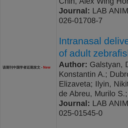
Chin, Alex Wing Ho
Journal:
LAB ANIMAL
026-01708-7
Intranasal deliv
of adult zebrafi
Author:
Galstyan, D
该期刊中国学者近期发文 -
New
Konstantin A.; Dubr
Elizaveta; Ilyin, Ni
de Abreu, Murilo S.;
Journal:
LAB ANIMAL
025-01545-0