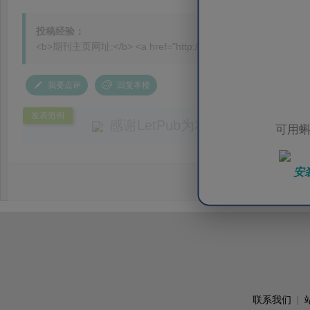
投稿经验：
<b>期刊主页网址:</b> <a href="http://www.labanimal.com/laban/in
我要点评
回复本楼
发表范例
感谢LetPub为本论文提供专业
可用蝌
务。编辑结合论文中全光谱响应S
效应及界面电荷传输等研究内容，
安
论述逻辑进行了系统梳理，使研究
析及机理讨论之间的关系更加清晰
出的呈现。同时，编辑对英文语法
语言规范进行了细致修改，有效提
可读性。整个服务过程中沟通及时
具有针对性，为论文顺利投稿并发表于 Ad
了重要帮助。
联系我们
|