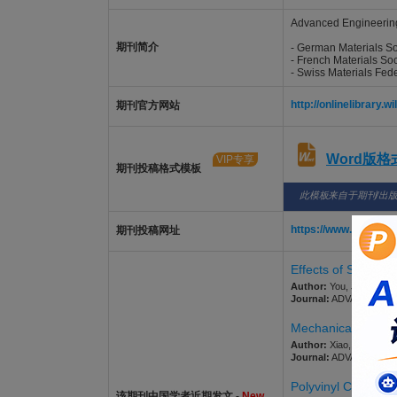
Advanced Engineering 
期刊简介
- German Materials S
- French Materials So
- Swiss Materials Fed
http://onlinelibrary.
期刊官方网站
Word版
VIP专享
期刊投稿格式模板
此模板来自于期刊/出
https://www.editor
期刊投稿网址
Effects of Sr-Ti-B
Author:
You, Junjun; Zu
Journal:
ADVANCED ENGI
Mechanical and Da
Author:
Xiao, Yuping; Ya
Journal:
ADVANCED ENGI
Polyvinyl Chloride
该期刊中国学者近期发文 -
New