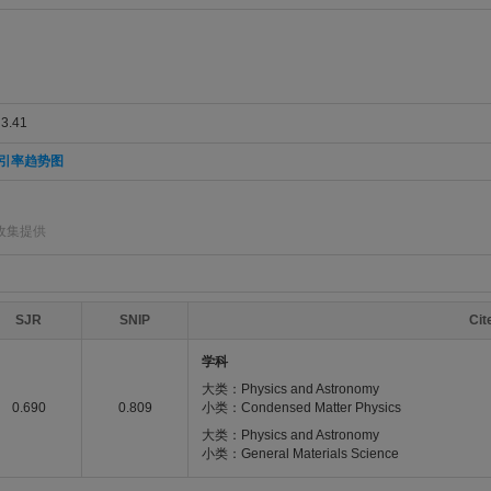
.41
引率趋势图
收集提供
SJR
SNIP
Ci
学科
大类：Physics and Astronomy
0.690
0.809
小类：Condensed Matter Physics
大类：Physics and Astronomy
小类：General Materials Science