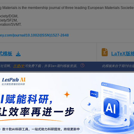
Materials is the membership journal of three leading European Materials Societie
ociety/DGM,
ciety/SF2M,
eration/SVMT.
wiley.com/journal/10.1002/(ISSN)1527-2648
LaTeX
格式模板
版社官网。
开通VIP
可免费下载，并享1w+期刊模板资源。
此模板来自于期刊/出
ialmanager.com/AEM-JOURNAL
-La/Ce and Graded Cu Microalloying on Microstructure and Strength-Tou
o, Jinrong; Yang, Chen; Gao, Mingjiang; Shu, Xuedao; Peng, Wenfei; Cui, Long; Lu, Weiwei
NEERING MATERIALS. 2026; Vol. 28, Issue 6, pp. -. DOI: 10.1002/adem.202502630
mping Properties of Selective Laser-Melted Fe-Mn Damping Alloy
n, Jiazhen; Li, Ning; Li, Renxin; Wang, Liang; Wu, Qi; Peng, Huabei; Wen, Yuhua; Sang, Lei;
NEERING MATERIALS. 2026; Vol. 28, Issue 6, pp. -. DOI: 10.1002/adem.202502737
 Gel Incorporated by ZnO Core-Shell Nanoparticles for Dielectric Elas