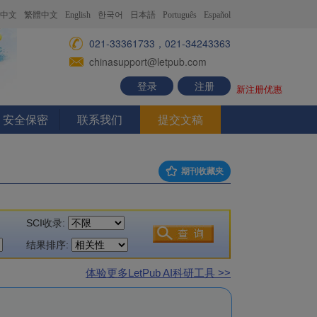
中文
繁體中文
English
한국어
日本語
Português
Español
021-33361733，021-34243363
chinasupport@letpub.com
登录
注册
新注册优惠
安全保密
联系我们
提交文稿
期刊收藏夹
SCI收录:
结果排序:
体验更多LetPub AI科研工具 >>