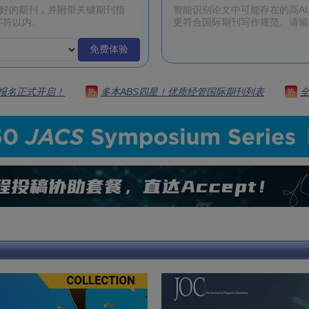
免费体验
 | 报名正式开启！
多本ABS四星！优质经管国际期刊列表
热
热