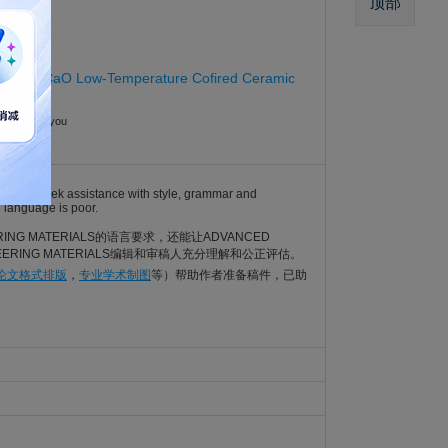
顶部
O-Al2O3/CaO Low-Temperature Cofired Ceramic
; Tian, Xingyou
s should seek assistance with style, grammar and
h language is poor.
ERING MATERIALS的语言要求，还能让ADVANCED
EERING MATERIALS编辑和审稿人充分理解和公正评估。
I论文格式排版
，
专业学术制图
等）帮助作者准备稿件，已助