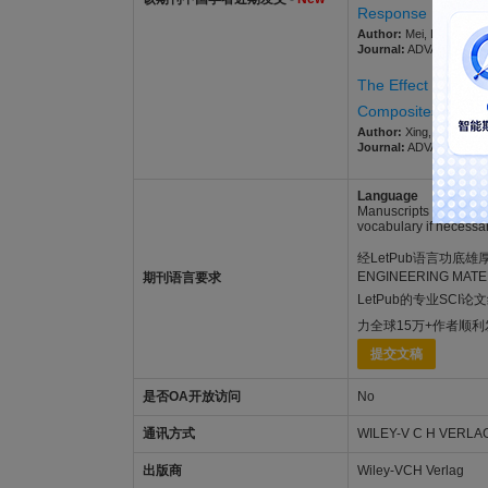
Response
Author:
Mei, Longxiang; 
Journal:
ADVANCED ENGI
The Effect of CaF
Composites
Author:
Xing, Hanlu; Li, 
Journal:
ADVANCED ENGI
Language
Manuscripts must be w
vocabulary if necessar
经LetPub语言功底雄厚的
ENGINEERING 
期刊语言要求
LetPub的专业SCI
力全球15万+作者顺
提交文稿
是否OA开放访问
No
通讯方式
WILEY-V C H VERLAG
出版商
Wiley-VCH Verlag