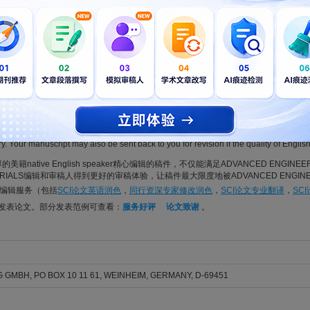
Huang, Jianjian; Fan, Yibin; Song, Xiangyu; Ma, Li; Guo, Dongjie
NEERING MATERIALS. 2026; Vol. 28, Issue 6, pp. -. DOI: 10.1002/adem.202502157
2 on the Properties of High-Thermal Expansion B2O3-Bi2O3-SiO2-Zn
Jiali; Xue, Shijie; Yu, Zihan; Sun, Jun; Hu, Kun; Chen, Lin; Li, Xiaoxiao; Gong, Yi; Zhang, Xian
NEERING MATERIALS. 2026; Vol. , Issue , pp. -. DOI: 10.1002/adem.70942
ritten in American English and be grammatically and linguistically correct. Author
y. Your manuscript may also be sent back to you for revision if the quality of Englis
美籍native English speaker精心编辑的稿件，不仅能满足ADVANCED ENGINE
MATERIALS编辑和审稿人得到更好的审稿体验，让稿件最大限度地被ADVANCED ENGIN
论文编辑服务（包括
SCI论文英语润色
，
同行资深专家修改润色
，
SCI论文专业翻译
，
SC
利发表论文。部分发表范例可查看：
服务好评
论文致谢
。
 GMBH, PO BOX 10 11 61, WEINHEIM, GERMANY, D-69451