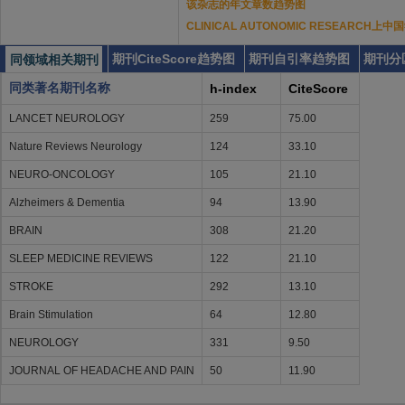
该杂志的年文章数趋势图
CLINICAL AUTONOMIC RESEARCH
期刊CiteScore趋势图
期刊自引率趋势图
期刊分
同领域相关期刊
同类著名期刊名称
h-index
CiteScore
LANCET NEUROLOGY
259
75.00
Nature Reviews Neurology
124
33.10
NEURO-ONCOLOGY
105
21.10
Alzheimers & Dementia
94
13.90
BRAIN
308
21.20
SLEEP MEDICINE REVIEWS
122
21.10
STROKE
292
13.10
Brain Stimulation
64
12.80
NEUROLOGY
331
9.50
JOURNAL OF HEADACHE AND PAIN
50
11.90