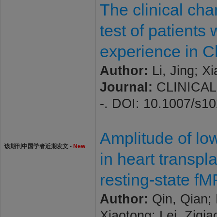
The clinical cha
test of patients
experience in C
Author:
Li, Jing; X
Journal:
CLINICAL 
-. DOI: 10.1007/s1
Amplitude of low
该期刊中国学者近期发文 -
New
in heart transpl
resting-state fM
Author:
Qin, Qian; 
Xiaotong; Lei, Ziqi