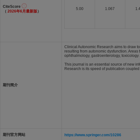
CiteScore
5.00
1.067
1.
（
2026年6月最新版
）
Clinical Autonomic Research aims to draw tog
resulting from autonomic dysfunction. Areas 
ophthalmology, gastroenterology, toxicology 
This journal is an essential source of new i
Research is its speed of publication coupled
期刊简介
期刊官方网站
https://www.springer.com/10286