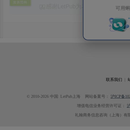
发表范例
感谢LetPub为本论文提供专业
可用蝌
务。编辑结合论文中全光谱响应S
效应及界面电荷传输等研究内容，
论述逻辑进行了系统梳理，使研究
析及机理讨论之间的关系更加清晰
出的呈现。同时，编辑对英文语法
语言规范进行了细致修改，有效提
可读性。整个服务过程中沟通及时
具有针对性，为论文顺利投稿并发表于 Ad
了重要帮助。
联系我们
|
© 2010-2026 中国: LetPub上海
网站备案号：
沪ICP备102
增值电信业务经营许可证：
沪
礼翰商务信息咨询（上海）有限