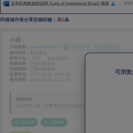
没有机构邮箱的说明 (Lack of institutional Email) 模板
更新中
同领域作者分享投稿经验：共
5
条
#3楼
作者昵称：
Darlene Pepys
下载蝌蝌APP，和TA沟通更轻松
期刊评分：
暂未评分
研究方向：
医学
临床神经病学
投稿结果：
已投结果未知
投稿周期：
已投结果未知
可浏览
发表时间：
2021-12-28 14:54:16
最后更新：
2021-12-30 22:11:00
投稿经验：
讨论中第一段一定要撰写文章的总括么？
我要点评
回复本楼