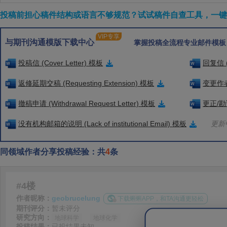
投稿前担心稿件结构或语言不够规范？试试稿件自查工具，一键检
VIP专享
与期刊沟通模版下载中心
掌握投稿全流程专业邮件模板
投稿信 (Cover Letter) 模板
回复信 (
返修延期交稿 (Requesting Extension) 模板
变更作者信
撤稿申请 (Withdrawal Request Letter) 模板
更正/勘误
没有机构邮箱的说明 (Lack of institutional Email) 模板
更新中
同领域作者分享投稿经验：共
4
条
#4楼
作者昵称：
geobrucelung
下载蝌蝌APP，和TA沟通更轻松
期刊评分：
暂未评分
研究方向：
地球科学
地球化学
投稿结果：
已投结果未知