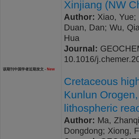
Xinjiang (NW C
Author:
Xiao, Yue; 
Duan, Dan; Wu, Qia
Hua
Journal:
GEOCHEMIST
10.1016/j.chemer.2
该期刊中国学者近期发文 -
New
Cretaceous high
Kunlun Orogen, 
lithospheric re
Author:
Ma, Zhanqin
Dongdong; Xiong, 