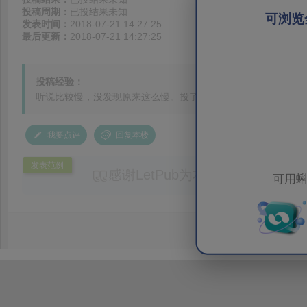
投稿周期：
已投结果未知
可浏览
发表时间：
2018-07-21 14:27:25
最后更新：
2018-07-21 14:27:25
投稿经验：
听说比较慢，没发现原来这么慢。投了接近一个月了，不想投了。于
我要点评
回复本楼
发表范例
感谢LetPub为本论文提供专业
可用蝌
务。编辑结合论文中全光谱响应S
效应及界面电荷传输等研究内容，
论述逻辑进行了系统梳理，使研究
析及机理讨论之间的关系更加清晰
出的呈现。同时，编辑对英文语法
语言规范进行了细致修改，有效提
可读性。整个服务过程中沟通及时