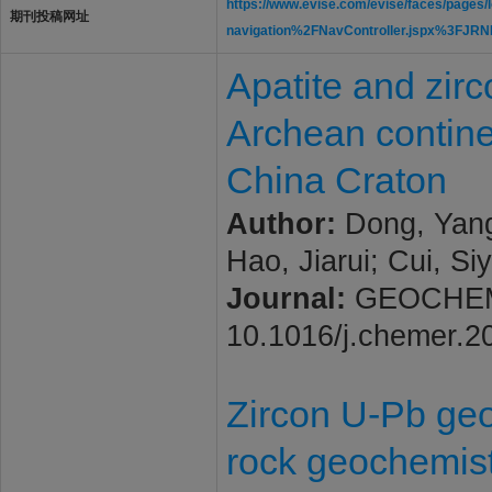
https://www.evise.com/evise/faces/page
期刊投稿网址
navigation%2FNavController.jspx%3
Apatite and zirc
Archean contine
China Craton
Author:
Dong, Yang;
Hao, Jiarui; Cui, Si
Journal:
GEOCHEMIST
10.1016/j.chemer.2
Zircon U-Pb geo
rock geochemist