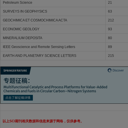
Petroleum Science
21
SURVEYS IN GEOPHYSICS
63
GEOCHIMICA ET COSMOCHIMICA ACTA
212
ECONOMIC GEOLOGY
93
MINERALIUM DEPOSITA
80
IEEE Geoscience and Remote Sensing Letters
89
EARTH AND PLANETARY SCIENCE LETTERS
215
以上SCI期刊相关数据和信息来源于网络，仅供参考。