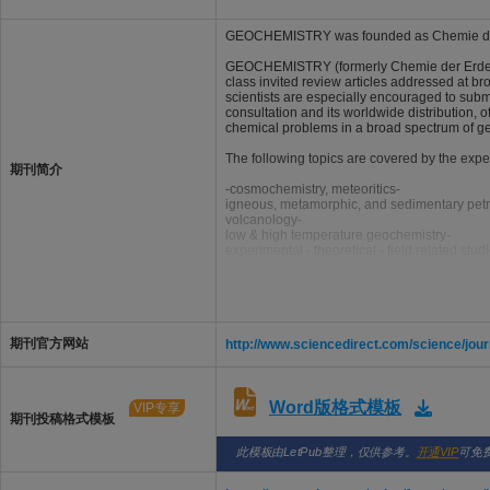
GEOCHEMISTRY was founded as Chemie der Erd
GEOCHEMISTRY (formerly Chemie der Erde / G
class invited review articles addressed at b
scientists are especially encouraged to submi
consultation and its worldwide distribution, o
chemical problems in a broad spectrum of g
The following topics are covered by the exper
期刊简介
-cosmochemistry, meteoritics-
igneous, metamorphic, and sedimentary petr
volcanology-
low & high temperature geochemistry-
experimental - theoretical - field related stud
mineralogy - crystallography-
environmental geosciences-
archaeometry
期刊官方网站
http://www.sciencedirect.com/science/jou
Word版格式模板
VIP专享
期刊投稿格式模板
此模板由LetPub整理，仅供参考。
开通VIP
可免