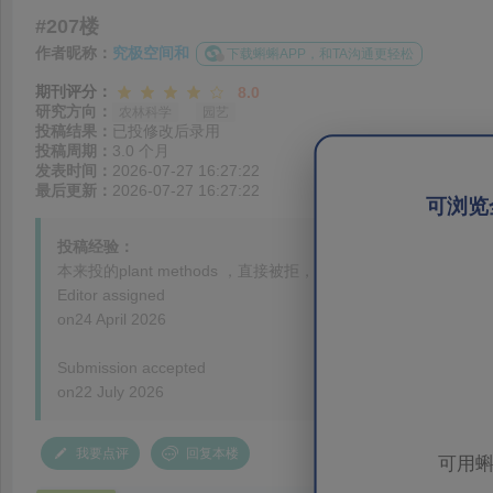
#207楼
作者昵称：
究极空间和
下载蝌蝌APP，和TA沟通更轻松
期刊评分：
8.0
研究方向：
农林科学
园艺
投稿结果：
已投修改后录用
投稿周期：
3.0 个月
发表时间：
2026-07-27 16:27:22
最后更新：
2026-07-27 16:27:22
可浏览
投稿经验：
本来投的plant methods ，直接被拒，然后试试转投 bmc plant b
Editor assigned
on24 April 2026
Submission accepted
on22 July 2026
我要点评
回复本楼
可用蝌