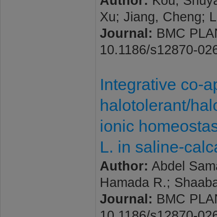
Author:
Kou, Shuya
Xu; Jiang, Cheng; 
Journal:
BMC PLANT 
10.1186/s12870-02
Integrative co-ap
halotolerant/hal
ionic homeostasis
L. in saline-cal
Author:
Abdel Samad
Hamada R.; Shaaba
Journal:
BMC PLANT 
10.1186/s12870-02