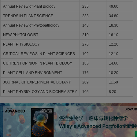
Annual Review of Plant Biology
235
49.60
TRENDS IN PLANT SCIENCE
233
34.80
Annual Review of Phytopathology
143
18.30
NEW PHYTOLOGIST
210
16.10
PLANT PHYSIOLOGY
276
12.20
CRITICAL REVIEWS IN PLANT SCIENCES
102
12.10
CURRENT OPINION IN PLANT BIOLOGY
185
14.60
PLANT CELL AND ENVIRONMENT
176
10.20
JOURNAL OF EXPERIMENTAL BOTANY
209
11.50
PLANT PHYSIOLOGY AND BIOCHEMISTRY
105
8.20