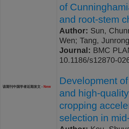
of Cunninghamia
and root-stem c
Author:
Sun, Chunm
Wen; Tang, Junrong
Journal:
BMC PLANT 
10.1186/s12870-02
Development of d
该期刊中国学者近期发文 -
New
and high-quality
cropping accele
selection in mid