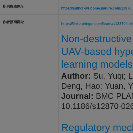
期刊投稿网址
https://author-welcome.nature.com/12870
作者指南网址
https://link.springer.com/journal/12870/col
Non-destructive 
UAV-based hype
learning models
Author:
Su, Yuqi; L
Deng, Hao; Yuan, 
Journal:
BMC PLANT 
10.1186/s12870-02
Regulatory mech