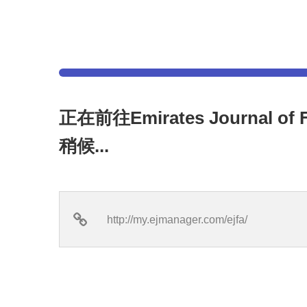
正在前往Emirates Journal o
稍候...
http://my.ejmanager.com/ejfa/