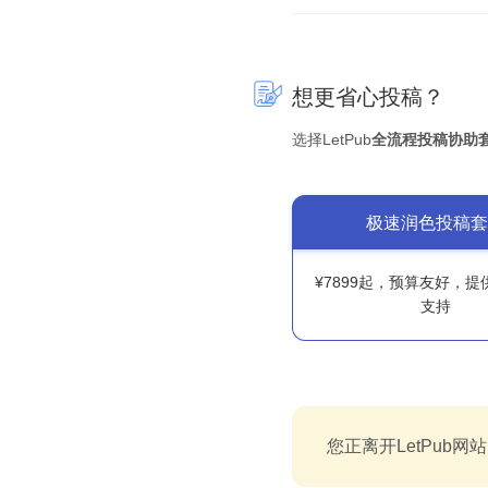
想更省心投稿？
选择LetPub
全流程投稿协助
极速润色投稿套
¥7899起，预算友好，
支持
您正离开LetPu