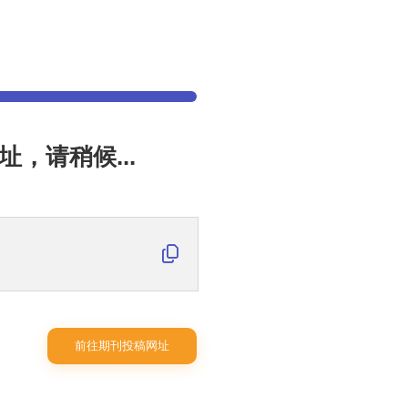
稿网址，请稍候...