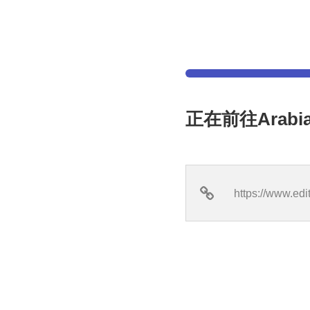
正在前往Arabia
https://www.edi