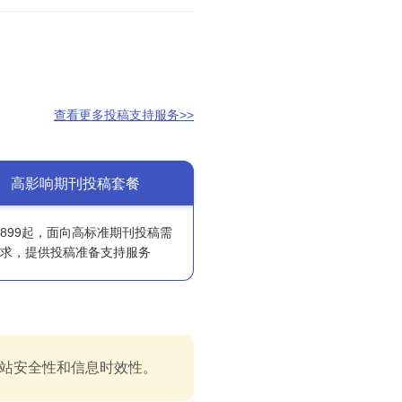
查看更多投稿支持服务>>
高影响期刊投稿套餐
6899起，面向高标准期刊投稿需
求，提供投稿准备支持服务
网站安全性和信息时效性。