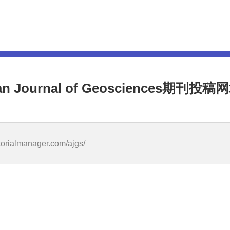
n Journal of Geosciences期刊投
torialmanager.com/ajgs/