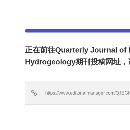
正在前往Quarterly Journal of 
Hydrogeology期刊投稿网址，
https://www.editorialmanager.com/QJEG