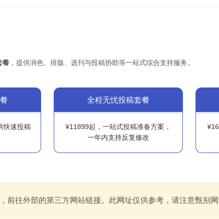
套餐
，提供润色、排版、选刊与投稿协助等一站式综合支持服务。
餐
全程无忧投稿套餐
提供快速投稿
¥11899起，一站式投稿准备方案，
¥1
一年内支持反复修改
b网站，前往外部的第三方网站链接。此网址仅供参考，请注意甄别