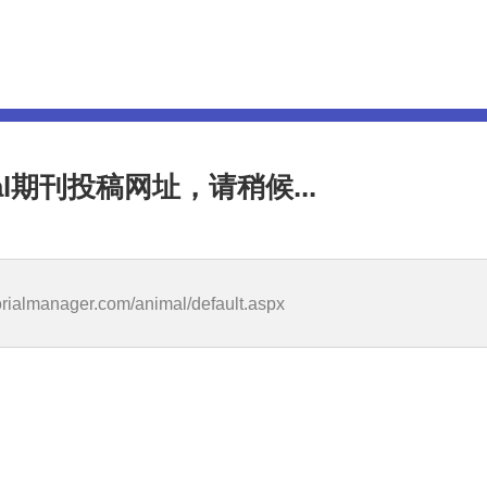
al期刊投稿网址，请稍候...
orialmanager.com/animal/default.aspx