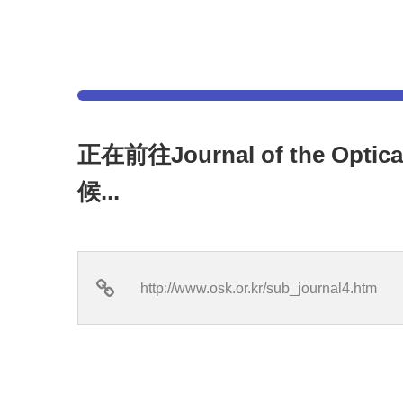
正在前往Journal of the Opti
候...
http://www.osk.or.kr/sub_journal4.htm