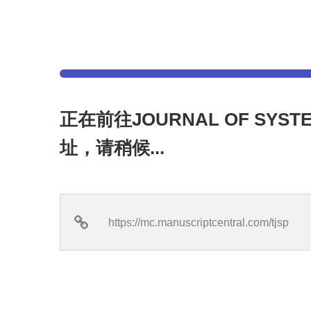
正在前往JOURNAL OF SYST
址，请稍候...
https://mc.manuscriptcentral.com/tjsp