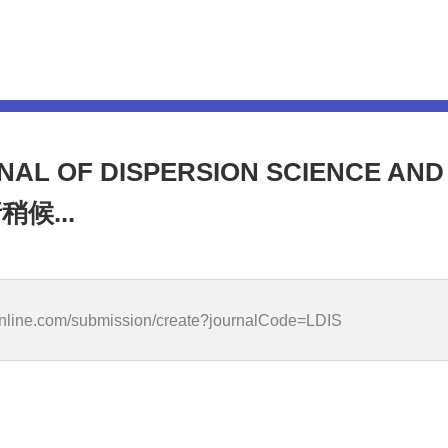
L OF DISPERSION SCIENCE AN
候...
dfonline.com/submission/create?journalCode=LDIS