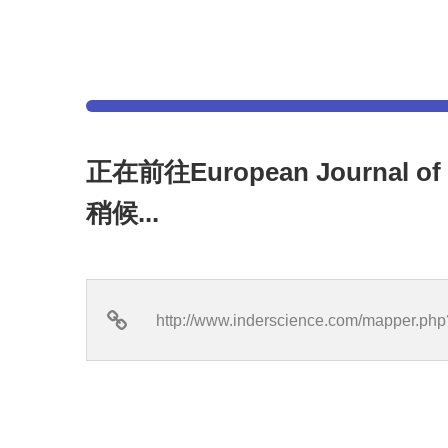
正在前往European Journal of
稍候...
http://www.inderscience.com/mapper.ph