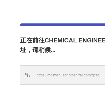
正在前往CHEMICAL ENGINE
址，请稍候...
https://mc.manuscriptcentral.com/gcec