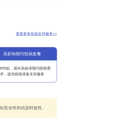
查看更多投稿支持服务>>
高影响期刊投稿套餐
6899起，面向高标准期刊投稿需
求，提供投稿准备支持服务
网站安全性和信息时效性。