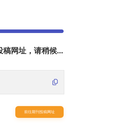
刊投稿网址，请稍候...