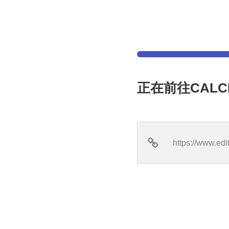
正在前往CALCIF
https://www.edi