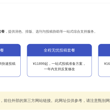
套餐
，提供润色、排版、选刊与投稿协助等一站式综合支持服务。
餐
全程无忧投稿套餐
提供快速投稿
¥11899起，一站式投稿准备方案，
¥1
一年内支持反复修改
b网站，前往外部的第三方网站链接。此网址仅供参考，请注意甄别