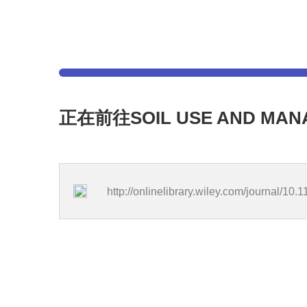
正在前往SOIL USE AND MA
http://onlinelibrary.wiley.com/journal/10