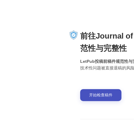
前往Journal o
范性与完整性
LetPub投稿前稿件规范性
技术性问题被直接退稿的风