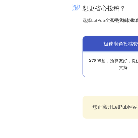
想更省心投稿？
选择LetPub
全流程投稿协助
极速润色投稿套
¥7899起，预算友好，
支持
您正离开LetPu