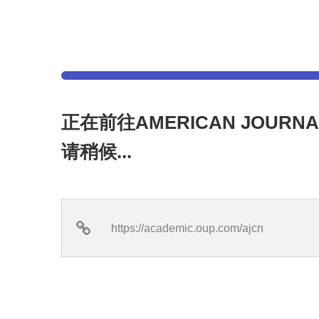
正在前往AMERICAN JOURNAL
请稍候...
https://academic.oup.com/ajcn