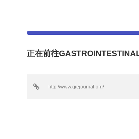
正在前往GASTROINTESTINA
http://www.giejournal.org/