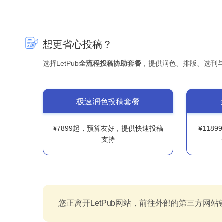
想更省心投稿？
选择LetPub
全流程投稿协助套餐
，提供润色、排版、选刊
极速润色投稿套餐
¥7899起，预算友好，提供快速投稿
¥118
支持
您正离开LetPub网站，前往外部的第三方