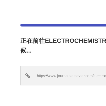
正在前往ELECTROCHEMIST
候...
https://www.journals.elsevier.com/elect