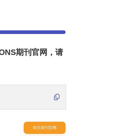
ATIONS期刊官网，请