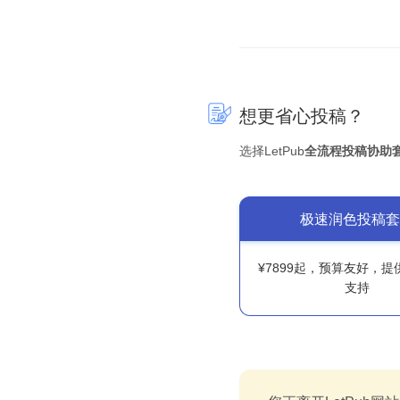
想更省心投稿？
选择LetPub
全流程投稿协助
极速润色投稿套
¥7899起，预算友好，
支持