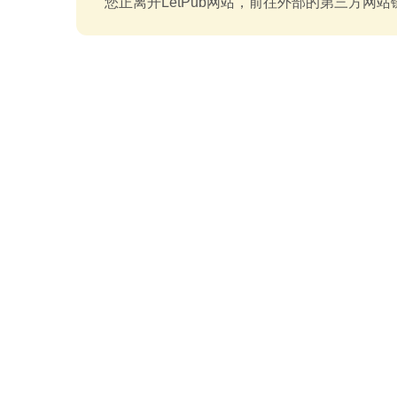
您正离开LetPub网站，前往外部的第三方