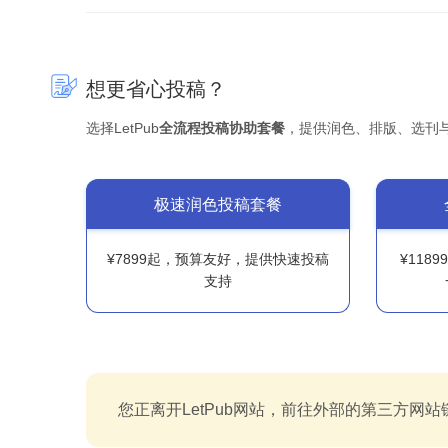
想更省心投稿？
选择LetPub
全流程投稿协助套餐
，提供润色、排版、选刊
极速润色投稿套餐
¥7899起，预算友好，提供快速投稿
¥118
支持
您正离开LetPub网站，前往外部的第三方