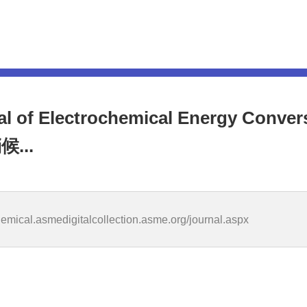
of Electrochemical Energy Convers
...
chemical.asmedigitalcollection.asme.org/journal.aspx