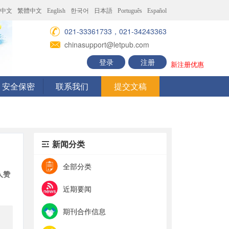
中文
繁體中文
English
한국어
日本語
Português
Español
021-33361733，021-34243363
chinasupport@letpub.com
登录
注册
新注册优惠
安全保密
联系我们
提交文稿
新闻分类
全部分类
 人赞
近期要闻
期刊合作信息