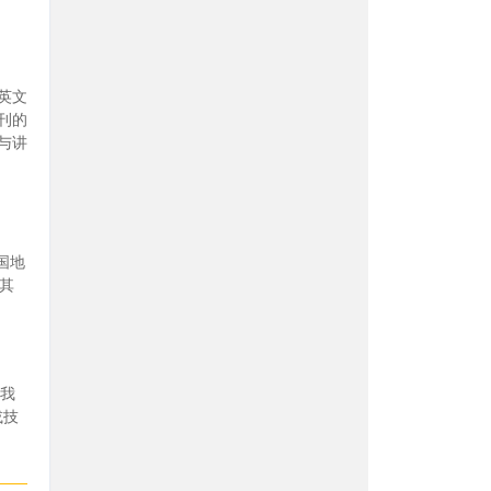
b英文
刊的
与讲
国地
。其
。我
或技