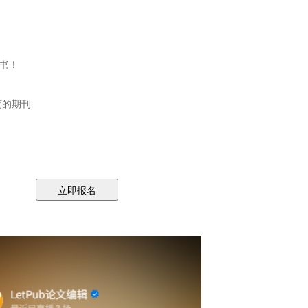
书！
稿的期刊