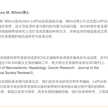
ry M. Wilmot博士
ary M. Wilmot是Accdon-LetPub的高级副主编，Wilmot博士不仅负责LetPu
项目管理，还主导处理作者与期刊的沟通与后续问题。他与科研作者及期
使他能够帮助研究人员打造高质量的科研论文，并将这些经验提炼成文章
研作者更顺利地完成研究与发表过程。
为非英语国家科研学者提供优质SCI论文编辑和各类相关服务的专业品牌。在中
了超过150,000篇次文章的编辑工作，绝大部分文章最终发表在SCI期刊上
l of Neuroscience
,
Hepatology
,
Cancer Research
，
Journal of the
al Society Reviews
等。
人员在国际著名期刊发表论文。我们提供专业的语言和学术编辑。LetPub有
D。我们依靠丰富的智库资源和出版经验帮助作者排除出版过程中遇到的障碍
机构，都是以英语为母语，具有长期的编辑经验。他们在各种科学、工程