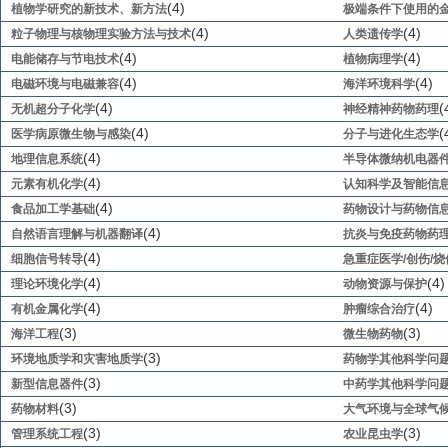
(4)
植物学研究的新技术、新方法
极端条件下使用的
(4)
(4)
粒子物理与核物理实验方法与技术
人类遗传学
(4)
(4)
电能储存与节电技术
植物病理学
(4)
(4)
电磁环境与电磁兼容
海洋环境科学
(4)
(
无机超分子化学
神经精神药物药理
(4)
(
医学病原微生物与感染
分子与进化生态学
(4)
地理信息系统
半导体微纳机电器
(4)
元素有机化学
认知科学及智能信
(4)
食品加工学基础
药物设计与药物信
(4)
自然语言理解与机器翻译
抗炎与免疫药物药
(4)
细胞信号转导
急重症医学/创伤/烧
(4)
(4)
理论环境化学
动物资源与保护
(4)
(4)
有机金属化学
肿瘤综合治疗
(3)
(3)
海洋工程
微生物药物
(3)
环境地质学和灾害地质学
药物学其他科学问
(3)
新型信息器件
中药学其他科学问
(3)
药物材料
大气环境与全球气
(3)
(3)
管理系统工程
农业昆虫学