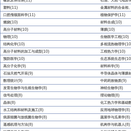
(11)
橡胶及弹性体
石油、天然气地质
(11)
塑料
金属材料的合金相
(11)
(11)
口腔颅颌面科学
植物保护学
(10)
(10)
燃烧
材料合成
(10)
(10)
高分子材料
薄膜
(10)
(10)
物理
生物医学工程
(10)
(10
结构化学
多相流热物理学
(10)
(10)
高分子材料的加工与成型
工程热力学
(10)
(10
预防医学
生态系统生态学
(9)
(9)
高分子化学
材料科学
(9)
石油天然气开采
半导体晶体与薄膜
(9)
(9)
数理统计
中药药效物质
(8)
(8)
发育生物学与生殖生物学
神经生物学
(8)
(8)
信号处理
理论物理
(8)
晶体
化工热力学和基础
(8)
(8)
水工结构和材料及施工
应用地球物理学
(8)
(8)
病原细菌与放线菌生物学
蔬菜学与瓜果学
(8)
(8)
遥感机理与方法
机构学与机器人