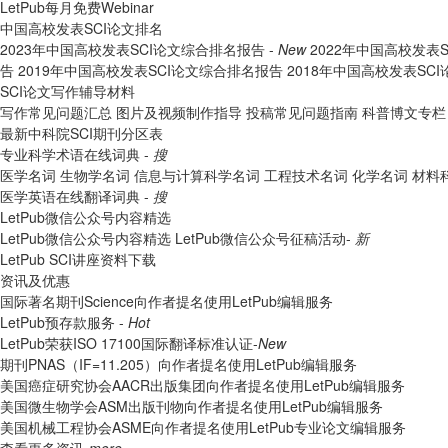
LetPub每月免费Webinar
中国高校发表SCI论文排名
2023年中国高校发表SCI论文综合排名报告 -
New
2022年中国高校发表
告
2019年中国高校发表SCI论文综合排名报告
2018年中国高校发表SC
SCI论文写作辅导材料
写作常见问题汇总
图片及视频制作指导
投稿常见问题指南
科普博文专栏
最新中科院SCI期刊分区表
专业科学术语在线词典 -
搜
医学名词
生物学名词
信息与计算科学名词
工程技术名词
化学名词
材料
医学英语在线翻译词典 -
搜
LetPub微信公众号内容精选
LetPub微信公众号内容精选
LetPub微信公众号征稿活动-
新
LetPub SCI讲座资料下载
资讯及优惠
国际著名期刊Science向作者提名使用LetPub编辑服务
LetPub预存款服务 -
Hot
LetPub荣获ISO 17100国际翻译标准认证-
New
期刊PNAS（IF=11.205）向作者提名使用LetPub编辑服务
美国癌症研究协会AACR出版集团向作者提名使用LetPub编辑服务
美国微生物学会ASM出版刊物向作者提名使用LetPub编辑服务
美国机械工程协会ASME向作者提名使用LetPub专业论文编辑服务