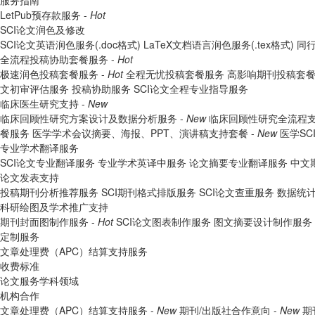
服务指南
LetPub预存款服务 -
Hot
SCI论文润色及修改
SCI论文英语润色服务(.doc格式)
LaTeX文档语言润色服务(.tex格式)
同行
全流程投稿协助套餐服务 -
Hot
极速润色投稿套餐服务 -
Hot
全程无忧投稿套餐服务
高影响期刊投稿套
文初审评估服务
投稿协助服务
SCI论文全程专业指导服务
临床医生研究支持 -
New
临床回顾性研究方案设计及数据分析服务 -
New
临床回顾性研究全流程支
餐服务
医学学术会议摘要、海报、PPT、演讲稿支持套餐 -
New
医学S
专业学术翻译服务
SCI论文专业翻译服务
专业学术英译中服务
论文摘要专业翻译服务
中文
论文发表支持
投稿期刊分析推荐服务
SCI期刊格式排版服务
SCI论文查重服务
数据统
科研绘图及学术推广支持
期刊封面图制作服务 -
Hot
SCI论文图表制作服务
图文摘要设计制作服务
定制服务
文章处理费（APC）结算支持服务
收费标准
论文服务学科领域
机构合作
文章处理费（APC）结算支持服务 -
New
期刊/出版社合作意向 -
New
期