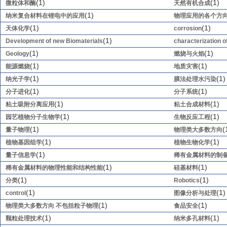
(1)
(1)
微粒体和酶
天然有机合成
(1)
纳米复合材料在锂电中的应用
物理应用的各个方
(1)
(1)
天体化学
corrosion
(1)
Development of new Biomaterials
characterization o
(1)
(1)
Geology
燃烧与火焰
(1)
(1)
能源燃烧
地质灾害
(1)
(1)
纳光子学
膜法处理水污染
(1)
(1)
分子进化
分子系统
(1)
(1)
粘土吸附分离应用
粘土合成材料
(1)
(1)
园艺植物分子生物学
生物反应工程
(1)
(
量子物理
物理类大多数方向
(1)
(1)
植物基因组学
植物生物化学
(1)
量子信息学
稀有金属材料的制
(1)
(1)
稀有金属材料的物理性能和结构性能
硅基材料
(1)
(1)
分类
Robotics
(1)
(1)
control
图像分析与处理
(1)
(1)
物理类大多数方向 不包括粒子物理
食品安全
(1)
(1)
颗粒处理技术
纳米多孔材料