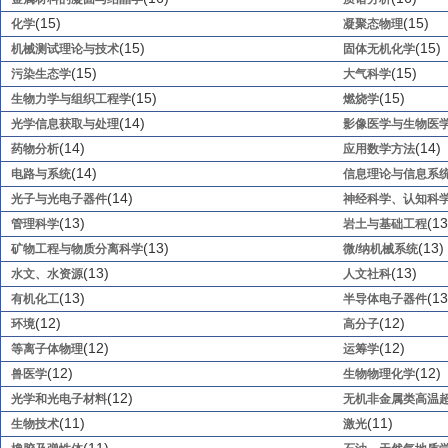
(15)
(15)
化学
凝聚态物理
(15)
(15)
机械测试理论与技术
固体无机化学
(15)
(15)
污染生态学
大气科学
(15)
(15)
生物力学与组织工程学
燃烧学
(14)
光学信息获取与处理
影像医学与生物医
(14)
(14)
药物分析
应用数学方法
(14)
电路与系统
信息理论与信息系
(14)
光子与光电子器件
神经科学、认知科
(13)
(13
管理科学
岩土与基础工程
(13)
(13)
矿物工程与物质分离科学
微/纳机械系统
(13)
(13)
水文、水资源
人文社科
(13)
(13
有机化工
半导体电子器件
(12)
(12)
环境
高分子
(12)
(12)
等离子体物理
运筹学
(12)
(12)
兽医学
生物物理化学
(12)
光学和光电子材料
无机非金属类高温
(11)
(11)
生物技术
激光