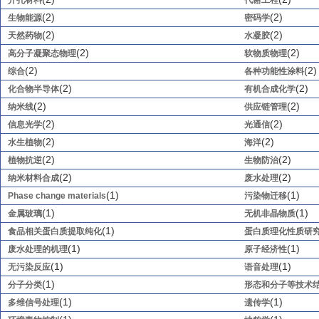
介孔材料
代谢工程
(2)
(2)
生物能源
密码学
(2)
(2)
天然药物
水凝胶
(2)
(2)
高分子凝聚态物理
软物质物理
(2)
(2)
综合
各种功能性涂料
(2)
(2)
化合物半导体
有机合成化学
(2)
(2)
纳米线
供应链管理
(2)
(2)
信息光学
光通信
(2)
(2)
水生植物
海洋
(2)
(2)
植物抗逆
生物防治
(2)
(2)
纳米材料合成
废水处理
(1)
(1)
Phase change materials
污染物迁移
(1)
(1)
金属玻璃
无机非晶物质
(1)
食品相关蛋白质提取纯化
蛋白质理化性质研
(1)
(1)
废水处理的机理
原子经济性
(1)
(1)
无污染反应
语音处理
(1)
分子分类
形态和分子等技术
(1)
(1)
多维信号处理
遗传学