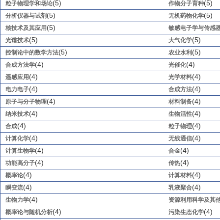
(5)
(5)
粒子物理学和场论
作物分子育种
(5)
(5)
分析仪器与试剂
无机药物化学
(5)
核技术及其应用
敏感电子学与传感
(5)
(5)
光谱技术
大气化学
(5)
(5)
控制论中的数学方法
农业水利
(4)
(4)
合成方法学
光催化
(4)
(4)
遥感应用
光学材料
(4)
(4)
电力电子
合成方法
(4)
(4)
原子与分子物理
材料制备
(4)
(4)
纳米技术
生物活性
(4)
(4)
合成
粒子物理
(4)
(4)
计算化学
无线通信
(4)
(4)
计算生物学
合金
(4)
(4)
功能高分子
传热
(4)
(4)
概率论
计算材料
(4)
(4)
瞬变流
乳液聚合
(4)
生物力学
资源利用科学及其
(4)
(4)
概率论与随机分析
污染生态化学