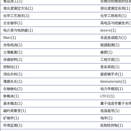
(1)
食品加工
生物活性物质的合
(1)
(1)
溶出度测定方法
溶出度测定应用
(1)
(1)
化学工艺相关
化学工程相关
(1)
(
古生物学
高电压与绝缘技术
(1)
(1)
电介质与电绝缘
lasers
(1)
(1)
fiber
非晶形成能力
(1)
(1)
光电电池
能源勘测
(1)
(1)
土壤氮素
橡胶
(1)
(1)
传感材料
工程方面
(1)
(1)
控制论
复杂系统
(1)
(1)
消化外科
腹腔镜手术
(1)
(1)
薄膜生长
biomaterials
(1)
(1)
生物物化
动力学模拟
(1)
(1)
铁氧体
LTCC
(1)
基本概念
量子信息学量子光
(1)
(1)
磁约束聚变
低温超导
(1)
(1)
矿物学
地学
(1)
(1)
环境监测
机制性抑制