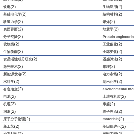
(2)
(2)
铁电
生物应用
(2)
(2)
基础电化学
结构材料
(2)
(2)
轨道力学
爆炸
(2)
(2)
表面界面
地震学
(2)
分子克隆
Protein engineeri
(2)
(2)
软物质
工业催化
(2)
(2)
生物质能
全球变化
(2)
(2)
食品活性成分研究
遥感算法
(2)
(2)
激光技术
毒理
(2)
(2)
新能源发电
电力市场
(2)
(2)
水科学
纳米化学
(2)
有色冶金
environmental mon
(2)
(2)
电池
土壤有机质
(2)
(2)
机理
摩擦
(2)
(2)
润滑
算子理论
(2)
(2)
原子分子物理
materials
(2)
(2)
新工艺
基因组进化
(2)
(2)