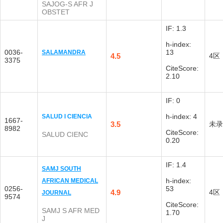
SAJOG-S AFR J
OBSTET
IF: 1.3
h-index:
0036-
13
SALAMANDRA
4.5
4区
3375
CiteScore:
2.10
IF: 0
h-index: 4
SALUD I CIENCIA
1667-
3.5
未录
8982
CiteScore:
SALUD CIENC
0.20
IF: 1.4
SAMJ SOUTH
h-index:
AFRICAN MEDICAL
0256-
53
4.9
4区
JOURNAL
9574
CiteScore:
SAMJ S AFR MED
1.70
J