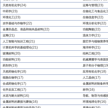
(24)
(23)
天然有机化学
运筹与管理
(23)
中药学
生物化工与食品化
(23)
(22)
环境化工
生物信息学
(22)
(22)
农学基础与作物学
环境分析化学
(22)
(22)
金属非晶态、准晶和纳米晶材料
功能陶瓷
(21)
(21)
运筹
流体力学
(21)
人工智能与知识工程
园艺学与植物营养
(21)
(21)
计算机科学的基础理论
海洋科学
(20)
(20)
玻璃材料
结构工程
(19)
功能材料
机械摩擦学与表面
(19)
(19
药剂学
原子和分子物理
(18)
(18)
天然药物化学
应用有机化学
(17)
(17)
细胞生物学
人工晶体
(17)
合成药物化学
金属材料的制备科
(17)
(16)
化学反应工程
林学
(16)
水泥与耐火材料
导航、制导与传感
(16)
(16)
金属材料的磨损与磨蚀
环境地球化学
(16)
(16)
金属材料的凝固与结晶学
质谱分析