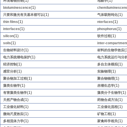
(1)
(1)
环境毒物控制
地貌学
(1)
bioluminescence
chemiluminescen
(1)
(1)
只要和激光有关基本都可以
气体吸附纯化
(1)
(1)
thin films
nterfaces
(1)
(1)
interfaces
phosphorus
(1)
(1)
silicon
软件过程
(1)
soils
inter-compartmen
(1)
(
生物材料设计
材料的生物学效应
(1)
电力系统继电保护
电力系统运行与分
(1)
(1)
经济控制
多自主体模拟
(1)
(1)
感官分析
实验物理
(1)
(1)
聚合物加工过程
聚合物物理
(1)
(1)
藻类生物学
赤潮生态学
(1)
(1)
有害藻类生物学
藻类分子生物学
(1)
(1)
天然产物合成
药物合成方法
(1)
(1)
工业催化材料
工业催化流程
(1)
(1)
微纳尺度效应
矿物工程
(1)
(1)
多相流体力学
家禽科学相关