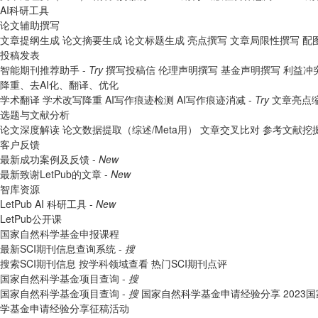
AI科研工具
论文辅助撰写
文章提纲生成
论文摘要生成
论文标题生成
亮点撰写
文章局限性撰写
配
投稿发表
智能期刊推荐助手 -
Try
撰写投稿信
伦理声明撰写
基金声明撰写
利益冲
降重、去AI化、翻译、优化
学术翻译
学术改写降重
AI写作痕迹检测
AI写作痕迹消减 -
Try
文章亮点
选题与文献分析
论文深度解读
论文数据提取（综述/Meta用）
文章交叉比对
参考文献挖
客户反馈
最新成功案例及反馈 -
New
最新致谢LetPub的文章 -
New
智库资源
LetPub AI 科研工具 -
New
LetPub公开课
国家自然科学基金申报课程
最新SCI期刊信息查询系统 -
搜
搜索SCI期刊信息
按学科领域查看
热门SCI期刊点评
国家自然科学基金项目查询 -
搜
国家自然科学基金项目查询 -
搜
国家自然科学基金申请经验分享
202
学基金申请经验分享征稿活动