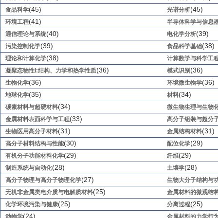
(45)
(45)
食品科学
光谱分析
(41)
环境工程
半导体科学与信息
(40)
(39)
通信理论与系统
电化学分析
(39)
(38)
污染控制化学
食品科学基础
(38)
理论和计算化学
计算数学与科学工
(36)
(36)
凝聚态物性I:结构、力学和热学性质
模式识别
(36)
(36)
生物化学
环境微生物学
(35)
(34)
地球化学
材料
(34)
碳素材料与超硬材料
微生物生理与生物
(33)
金属材料表面科学与工程
高分子组装与超分
(31)
(31)
生物医用高分子材料
金属结构材料
(30)
(29)
高分子材料结构与性能
配位化学
(29)
(29)
有机分子功能材料化学
纤维
(28)
(28)
制造系统与自动化
土壤学
(27)
高分子物理与高分子物理化学
生物大分子结构与
(25)
无机非金属类电介质与电解质材料
金属材料的微观结
(25)
(25)
化学环境污染与健康
分离过程
(24)
动物学
金属材料的力学行