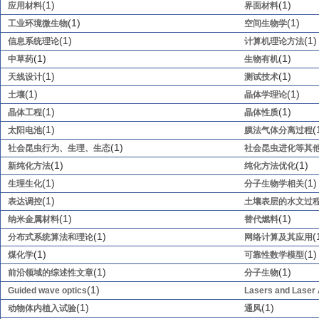
(1)
(1)
应用材料
界面材料
(1)
(1)
工业环境微生物
空间生物学
(1)
(1)
信息系统理论
计算机理论方法
(1)
(1)
中草药
生物有机
(1)
(1)
天线设计
测试技术
(1)
(1)
土壤
晶体学理论
(1)
(1)
晶体工程
晶体性质
(1)
(
太阳电池
膜法气体分离过程
(1)
社会昆虫行为、生理、生态
社会昆虫进化等其
(1)
(1)
新纯化方法
纯化方法优化
(1)
(1)
生理生化
分子生物学相关
(1)
表达调控
土壤表层的水文过
(1)
(1)
纳米金属材料
替代燃料
(1)
(
分布式系统算法和理论
网络计算及其应用
(1)
(1)
煤化学
可靠性数学模型
(1)
(1)
前沿领域的综述性文章
分子生物
(1)
Guided wave optics
Lasers and Laser 
(1)
(1)
动物体内植入试验
通风