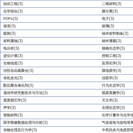
(3)
(3)
知识工程
二维材料
(3)
(3)
化学综合
膜分离
(3)
(3)
POPs
电子
(3)
(3)
相变
玻璃
(3)
(3)
吸附
纳米材料制备
(3)
(3)
材料腐蚀
纳米薄膜
(3)
(3)
电分析
植物生态学
(3)
(3)
进化计算
控制工程
(3)
(3)
生物信息
应用化学
(3)
(3)
活性自由基聚合
煤地质学
(3)
(3)
有机发光
法医学
(3)
(3)
配位聚合催化剂
行为生态学
(3)
(3)
遗传学研究新技术与方法
病原真菌学
(3)
(3)
观赏园艺学
天文学
(3)
(3)
声学
生理生态学
(3)
智能材料
化学计量学与化学
(3)
医学图像数据处理与分析
气体放电与放电等
(3)
动物生理及行为学
中药抗炎与免疫药