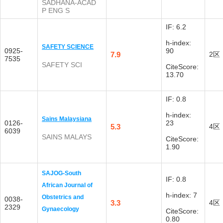
SADHANA-ACAD
P ENG S
IF: 6.2
h-index:
SAFETY SCIENCE
0925-
90
7.9
2区
7535
SAFETY SCI
CiteScore:
13.70
IF: 0.8
h-index:
Sains Malaysiana
0126-
23
5.3
4区
6039
SAINS MALAYS
CiteScore:
1.90
SAJOG-South
IF: 0.8
African Journal of
h-index: 7
Obstetrics and
0038-
3.3
4区
2329
Gynaecology
CiteScore:
0.80