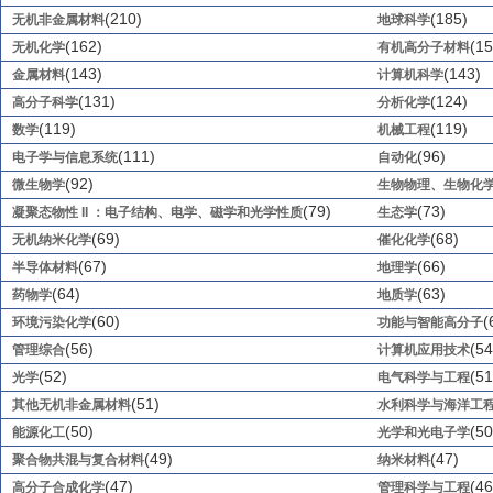
(210)
(185)
无机非金属材料
地球科学
(162)
(15
无机化学
有机高分子材料
(143)
(143)
金属材料
计算机科学
(131)
(124)
高分子科学
分析化学
(119)
(119)
数学
机械工程
(111)
(96)
电子学与信息系统
自动化
(92)
微生物学
生物物理、生物化
(79)
(73)
凝聚态物性 II ：电子结构、电学、磁学和光学性质
生态学
(69)
(68)
无机纳米化学
催化化学
(67)
(66)
半导体材料
地理学
(64)
(63)
药物学
地质学
(60)
(
环境污染化学
功能与智能高分子
(56)
(54
管理综合
计算机应用技术
(52)
(51
光学
电气科学与工程
(51)
其他无机非金属材料
水利科学与海洋工
(50)
(50
能源化工
光学和光电子学
(49)
(47)
聚合物共混与复合材料
纳米材料
(47)
(46
高分子合成化学
管理科学与工程