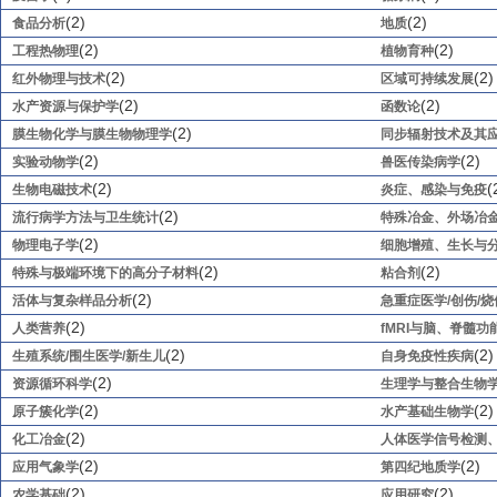
(2)
(2)
食品分析
地质
(2)
(2)
工程热物理
植物育种
(2)
(2)
红外物理与技术
区域可持续发展
(2)
(2)
水产资源与保护学
函数论
(2)
膜生物化学与膜生物物理学
同步辐射技术及其
(2)
(2)
实验动物学
兽医传染病学
(2)
(
生物电磁技术
炎症、感染与免疫
(2)
流行病学方法与卫生统计
特殊冶金、外场冶
(2)
物理电子学
细胞增殖、生长与
(2)
(2)
特殊与极端环境下的高分子材料
粘合剂
(2)
活体与复杂样品分析
急重症医学/创伤/
(2)
人类营养
fMRI与脑、脊髓
(2)
(2)
生殖系统/围生医学/新生儿
自身免疫性疾病
(2)
资源循环科学
生理学与整合生物
(2)
(2)
原子簇化学
水产基础生物学
(2)
化工冶金
人体医学信号检测
(2)
(2)
应用气象学
第四纪地质学
(2)
(2)
农学基础
应用研究