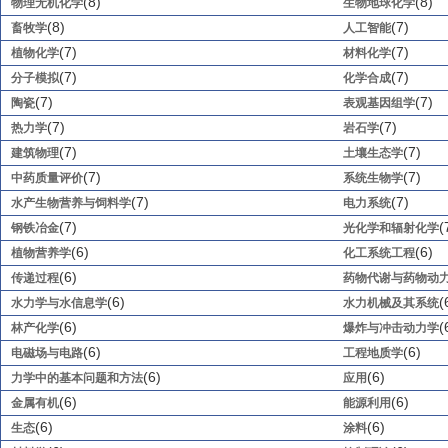
(8)
(8)
物理无机化学
生物地球化学
(8)
(7)
畜牧学
人工智能
(7)
(7)
植物化学
材料化学
(7)
(7)
分子模拟
化学合成
(7)
(7)
陶瓷
表观基因组学
(7)
(7)
热力学
岩石学
(7)
(7)
建筑物理
土壤生态学
(7)
(7)
中药质量评价
系统生物学
(7)
(7)
水产生物营养与饲料学
电力系统
(7)
(
钢铁冶金
光化学和辐射化学
(6)
(6)
植物营养学
化工系统工程
(6)
传递过程
药物代谢与药物动
(6)
(
水力学与水信息学
水力机械及其系统
(6)
(
林产化学
爆炸与冲击动力学
(6)
(6)
电磁场与电路
工程地质学
(6)
(6)
力学中的基本问题和方法
应用
(6)
(6)
金属有机
能源利用
(6)
(6)
生态
涂料