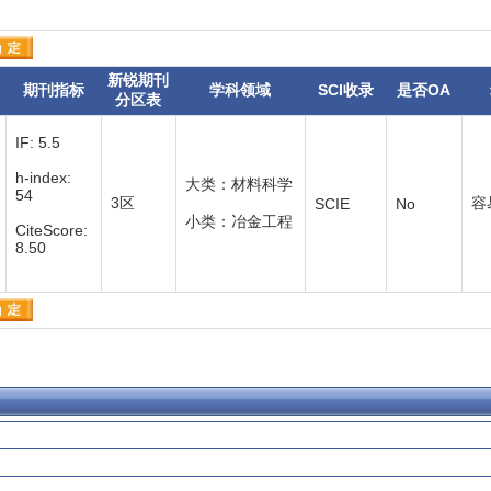
新锐期刊
期刊指标
学科领域
SCI收录
是否OA
分区表
IF: 5.5
h-index:
大类：材料科学
54
3区
容
SCIE
No
小类：冶金工程
CiteScore:
8.50