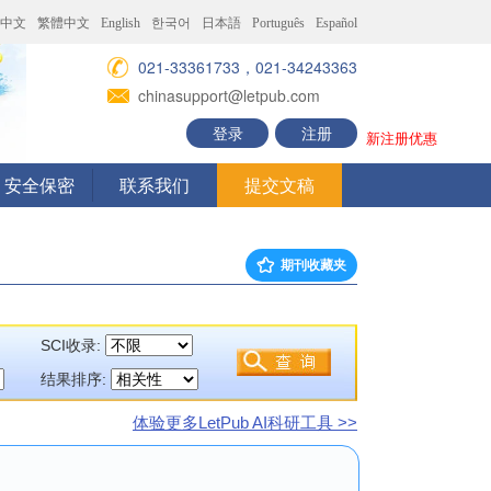
中文
繁體中文
English
한국어
日本語
Português
Español
021-33361733，021-34243363
chinasupport@letpub.com
登录
注册
新注册优惠
安全保密
联系我们
提交文稿
期刊收藏夹
SCI收录:
结果排序:
体验更多LetPub AI科研工具 >>