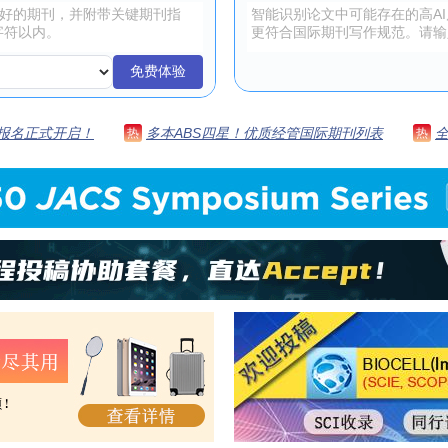
免费体验
 | 报名正式开启！
多本ABS四星！优质经管国际期刊列表
热
热