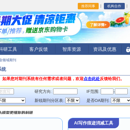
推荐同事
机构合作
I科研工具
客户反馈
智库资源
资讯及优惠
业领域期刊
系统
。
如果您对期刊系统有任何需求或者问题，欢迎
点击此处
反馈给我们。
研究方向:
IF范围:
-
新锐期刊分区表:
是否OA期刊:
AI写作痕迹消减工具