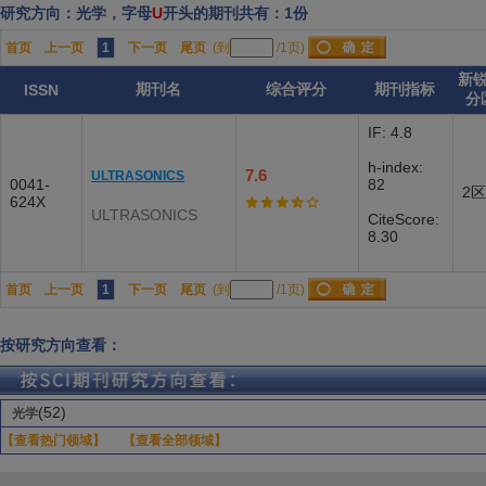
研究方向：光学，字母
U
开头的期刊共有：1份
首页
上一页
1
下一页
尾页
(到
/1页)
新
期刊名
综合评分
期刊指标
ISSN
分
IF: 4.8
h-index:
7.6
ULTRASONICS
0041-
82
2区
624X
ULTRASONICS
CiteScore:
8.30
首页
上一页
1
下一页
尾页
(到
/1页)
按研究方向查看：
(52)
光学
【查看热门领域】
【查看全部领域】