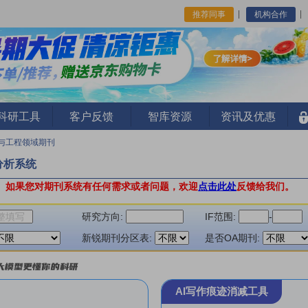
推荐同事
机构合作
I科研工具
客户反馈
智库资源
资讯及优惠
与工程领域期刊
分析系统
。
如果您对期刊系统有任何需求或者问题，欢迎
点击此处
反馈给我们。
研究方向:
IF范围:
-
新锐期刊分区表:
是否OA期刊:
AI写作痕迹消减工具