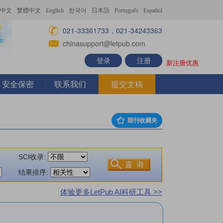
中文
繁體中文
English
한국어
日本語
Português
Español
021-33361733，021-34243363
chinasupport@letpub.com
登录
注册
新注册优惠
安全保密
联系我们
提交文稿
期刊收藏夹
SCI收录:
结果排序:
体验更多LetPub AI科研工具 >>