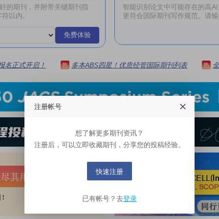
免费体验
 | 报名正式开启！
多本ABS四星！优质经管国际期刊列表
热
热
注册帐号
想了解更多期刊资讯？
注册后，可以立即收藏期刊，分享您的投稿经验。
快速注册
已有帐号？去
登录