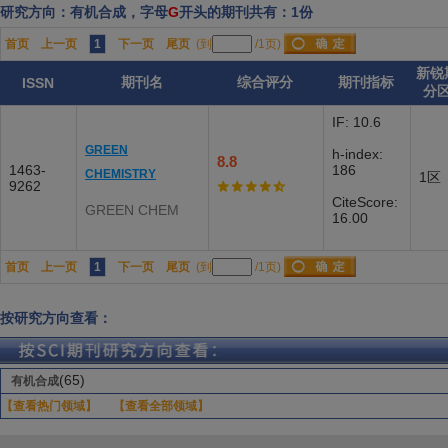
研究方向：有机合成，字母
G
开头的期刊共有：1份
首页
上一页
1
下一页
尾页
(到
/1页)
新锐
期刊名
综合评分
期刊指标
ISSN
分
IF: 10.6
GREEN
h-index:
8.8
1463-
186
CHEMISTRY
1区
9262
CiteScore:
GREEN CHEM
16.00
首页
上一页
1
下一页
尾页
(到
/1页)
按研究方向查看：
(65)
有机合成
【查看热门领域】
【查看全部领域】