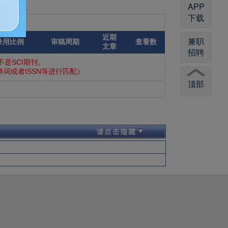
APP
下载
近期
兼职
录用比例
审稿周期
查看数
文章
招聘
是SCI期刊。
词或者ISSN等进行匹配）
顶部