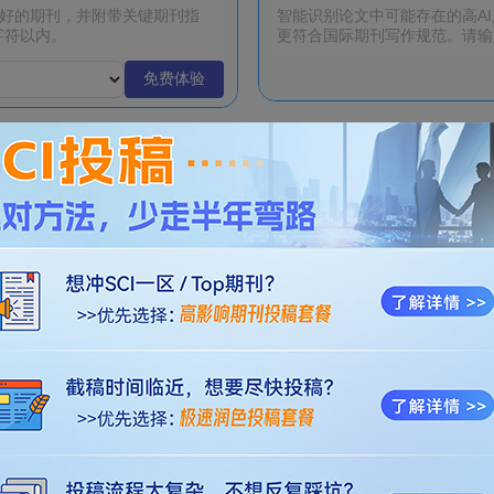
免费体验
 | 报名正式开启！
多本ABS四星！优质经管国际期刊列表
热
热