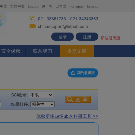
中文
繁體中文
English
한국어
日本語
Português
Español
021-33361733，021-34243363
chinasupport@letpub.com
登录
注册
新注册优惠
安全保密
联系我们
提交文稿
期刊收藏夹
SCI收录:
结果排序:
体验更多LetPub AI科研工具 >>