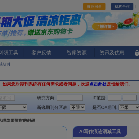
推荐同事
机构合作
I科研工具
客户反馈
智库资源
资讯及优惠
域期刊
。
如果您对期刊系统有任何需求或者问题，欢迎
点击此处
反馈给我们。
研究方向:
IF范围:
-
新锐期刊分区表:
是否OA期刊:
AI写作痕迹消减工具