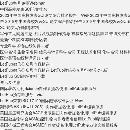
LetPub每月免费Webinar
中国高校发表SCI论文排名
2023年中国高校发表SCI论文综合排名报告 -
New
2022年中国高校发表
告
2019年中国高校发表SCI论文综合排名报告
2018年中国高校发表SC
SCI论文写作辅导材料
写作常见问题汇总
图片及视频制作指导
投稿常见问题指南
科普博文专栏
最新中科院SCI期刊分区表
专业科学术语在线词典 -
搜
医学名词
生物学名词
信息与计算科学名词
工程技术名词
化学名词
材料
医学英语在线翻译词典 -
搜
LetPub微信公众号内容精选
LetPub微信公众号内容精选
LetPub微信公众号征稿活动-
新
LetPub SCI讲座资料下载
资讯及优惠
国际著名期刊Science向作者提名使用LetPub编辑服务
LetPub预存款服务 -
Hot
LetPub荣获ISO 17100国际翻译标准认证-
New
期刊PNAS（IF=11.205）向作者提名使用LetPub编辑服务
美国癌症研究协会AACR出版集团向作者提名使用LetPub编辑服务
美国微生物学会ASM出版刊物向作者提名使用LetPub编辑服务
美国机械工程协会ASME向作者提名使用LetPub专业论文编辑服务