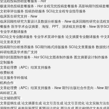
全流程投稿协助套餐服务 -
Hot
极速润色投稿套餐服务 -
Hot
全程无忧投稿套餐服务
高影响期刊投稿套
文初审评估服务
投稿协助服务
SCI论文全程专业指导服务
临床医生研究支持 -
New
临床回顾性研究方案设计及数据分析服务 -
New
临床回顾性研究全流程支
餐服务
医学学术会议摘要、海报、PPT、演讲稿支持套餐 -
New
医学S
专业学术翻译服务
SCI论文专业翻译服务
专业学术英译中服务
论文摘要专业翻译服务
中文
论文发表支持
投稿期刊分析推荐服务
SCI期刊格式排版服务
SCI论文查重服务
数据统
科研绘图及学术推广支持
期刊封面图制作服务 -
Hot
SCI论文图表制作服务
图文摘要设计制作服务
定制服务
文章处理费（APC）结算支持服务
收费标准
论文服务学科领域
机构合作
文章处理费（APC）结算支持服务 -
New
期刊/出版社合作意向 -
New
期
AI科研工具
论文辅助撰写
文章提纲生成
论文摘要生成
论文引言生成
论文引言优化
论文实验方法
局限性撰写
AI单段落撰写
配图设计优化
图注生成
图片Alt替代文本生成