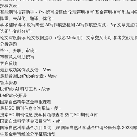
投稿发表
智能期刊推荐助手 -
Try
撰写投稿信
伦理声明撰写
基金声明撰写
利益冲
降重、去AI化、翻译、优化
学术翻译
学术改写降重
AI写作痕迹检测
AI写作痕迹消减 -
Try
文章亮点
选题与文献分析
论文深度解读
论文数据提取（综述/Meta用）
文章交叉比对
参考文献挖
分析选题
毕业、升职、审稿
审稿意见辅助撰写
客户反馈
最新成功案例及反馈 -
New
最新致谢LetPub的文章 -
New
智库资源
LetPub AI 科研工具 -
New
LetPub公开课
国家自然科学基金申报课程
最新SCI期刊信息查询系统 -
搜
搜索SCI期刊信息
按学科领域查看
热门SCI期刊点评
国家自然科学基金项目查询 -
搜
国家自然科学基金项目查询 -
搜
国家自然科学基金申请经验分享
202
学基金申请经验分享征稿活动