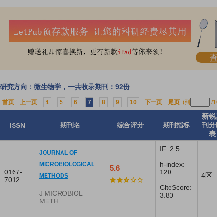
研究方向：微生物学，一共收录期刊：92份
首页
上一页
4
5
6
7
8
9
10
下一页
尾页
(到
/
新锐
期刊名
综合评分
期刊指标
刊分
ISSN
表
IF: 2.5
JOURNAL OF
h-index:
MICROBIOLOGICAL
5.6
0167-
120
4区
METHODS
7012
CiteScore:
J MICROBIOL
3.80
METH