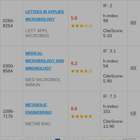
IF: 2
LETTERS IN APPLIED
h-index:
5.6
MICROBIOLOGY
0266-
98
3区
8254
LETT APPL
CiteScore:
MICROBIOL
5.10
IF: 3.1
MEDICAL
h-index:
MICROBIOLOGY AND
6.2
0300-
54
3区
IMMUNOLOGY
8584
CiteScore:
MED MICROBIOL
5.90
IMMUN
IF: 7.3
METABOLIC
h-index:
8.6
1096-
101
ENGINEERING
1区
7176
CiteScore:
METAB ENG
13.90