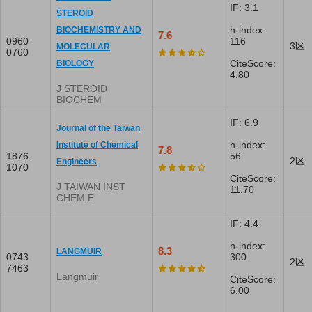
IF: 3.1
STEROID
h-index:
BIOCHEMISTRY AND
7.6
0960-
116
3区
MOLECULAR
0760
CiteScore:
BIOLOGY
4.80
J STEROID
BIOCHEM
IF: 6.9
Journal of the Taiwan
h-index:
Institute of Chemical
7.8
1876-
56
2区
Engineers
1070
CiteScore:
J TAIWAN INST
11.70
CHEM E
IF: 4.4
h-index:
8.3
LANGMUIR
0743-
300
2区
7463
Langmuir
CiteScore:
6.00