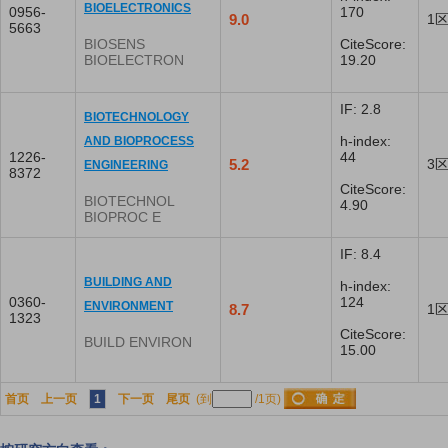
BIOELECTRONICS
0956-
170
9.0
1
5663
BIOSENS
CiteScore:
BIOELECTRON
19.20
IF: 2.8
BIOTECHNOLOGY
h-index:
AND BIOPROCESS
1226-
44
5.2
3
ENGINEERING
8372
CiteScore:
BIOTECHNOL
4.90
BIOPROC E
IF: 8.4
BUILDING AND
h-index:
0360-
124
ENVIRONMENT
8.7
1
1323
CiteScore:
BUILD ENVIRON
15.00
首页
上一页
1
下一页
尾页
(到
/1页)