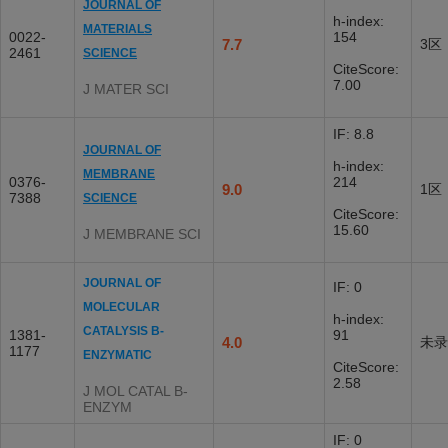
JOURNAL OF
h-index:
MATERIALS
0022-
154
7.7
3区
2461
SCIENCE
CiteScore:
7.00
J MATER SCI
IF: 8.8
JOURNAL OF
h-index:
MEMBRANE
0376-
214
9.0
1区
7388
SCIENCE
CiteScore:
15.60
J MEMBRANE SCI
JOURNAL OF
IF: 0
MOLECULAR
h-index:
CATALYSIS B-
1381-
91
4.0
未录
1177
ENZYMATIC
CiteScore:
2.58
J MOL CATAL B-
ENZYM
IF: 0