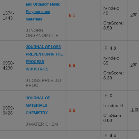
and Organometallic
h-index:
Polymers and
1574-
40
6.1
2区
1443
Materials
CiteScore:
8.50
J INORG
ORGANOMET P
JOURNAL OF LOSS
IF: 4.8
PREVENTION IN THE
h-index:
PROCESS
0950-
65
6.9
2区
4230
INDUSTRIES
CiteScore:
8.30
J LOSS PREVENT
PROC
IF: 0
JOURNAL OF
h-index: 0
MATERIALS
0959-
3.6
未录
9428
CHEMISTRY
CiteScore:
0.00
J MATER CHEM
IF: 4.4