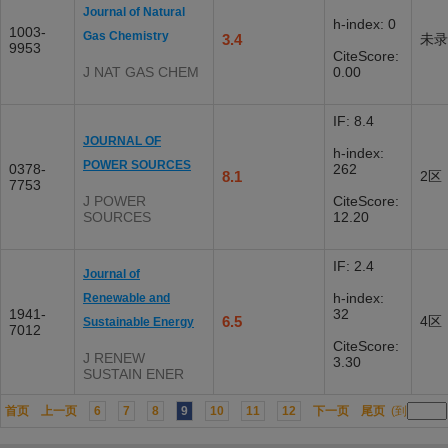
Journal of Natural
h-index: 0
1003-
Gas Chemistry
3.4
未录
9953
CiteScore:
J NAT GAS CHEM
0.00
IF: 8.4
JOURNAL OF
h-index:
POWER SOURCES
0378-
262
8.1
2区
7753
J POWER
CiteScore:
SOURCES
12.20
IF: 2.4
Journal of
h-index:
Renewable and
1941-
32
6.5
4区
Sustainable Energy
7012
CiteScore:
J RENEW
3.30
SUSTAIN ENER
首页
上一页
6
7
8
9
10
11
12
下一页
尾页
(到