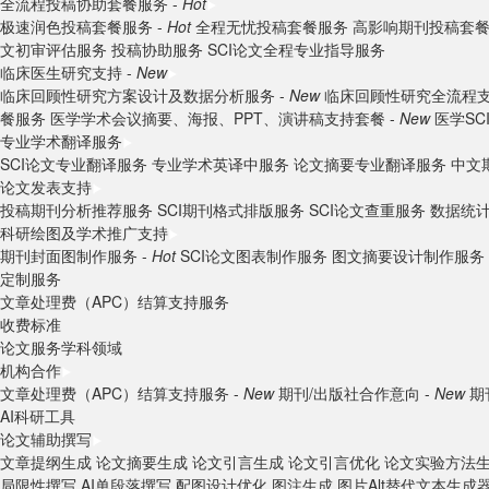
全流程投稿协助套餐服务 -
Hot
极速润色投稿套餐服务 -
Hot
全程无忧投稿套餐服务
高影响期刊投稿套
文初审评估服务
投稿协助服务
SCI论文全程专业指导服务
临床医生研究支持 -
New
临床回顾性研究方案设计及数据分析服务 -
New
临床回顾性研究全流程支
餐服务
医学学术会议摘要、海报、PPT、演讲稿支持套餐 -
New
医学S
专业学术翻译服务
SCI论文专业翻译服务
专业学术英译中服务
论文摘要专业翻译服务
中文
论文发表支持
投稿期刊分析推荐服务
SCI期刊格式排版服务
SCI论文查重服务
数据统
科研绘图及学术推广支持
期刊封面图制作服务 -
Hot
SCI论文图表制作服务
图文摘要设计制作服务
定制服务
文章处理费（APC）结算支持服务
收费标准
论文服务学科领域
机构合作
文章处理费（APC）结算支持服务 -
New
期刊/出版社合作意向 -
New
期
AI科研工具
论文辅助撰写
文章提纲生成
论文摘要生成
论文引言生成
论文引言优化
论文实验方法
局限性撰写
AI单段落撰写
配图设计优化
图注生成
图片Alt替代文本生成