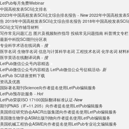
LetPub每月免费Webinar
中国高校发表SCI论文排名
2023年中国高校发表SCI论文综合排名报告 -
New
2022年中国高校发表
告
2019年中国高校发表SCI论文综合排名报告
2018年中国高校发表SC
SCI论文写作辅导材料
写作常见问题汇总
图片及视频制作指导
投稿常见问题指南
科普博文专栏
最新中科院SCI期刊分区表
专业科学术语在线词典 -
搜
医学名词
生物学名词
信息与计算科学名词
工程技术名词
化学名词
材料
医学英语在线翻译词典 -
搜
LetPub微信公众号内容精选
LetPub微信公众号内容精选
LetPub微信公众号征稿活动-
新
LetPub SCI讲座资料下载
资讯及优惠
国际著名期刊Science向作者提名使用LetPub编辑服务
LetPub预存款服务 -
Hot
LetPub荣获ISO 17100国际翻译标准认证-
New
期刊PNAS（IF=11.205）向作者提名使用LetPub编辑服务
美国癌症研究协会AACR出版集团向作者提名使用LetPub编辑服务
美国微生物学会ASM出版刊物向作者提名使用LetPub编辑服务
美国机械工程协会ASME向作者提名使用LetPub专业论文编辑服务