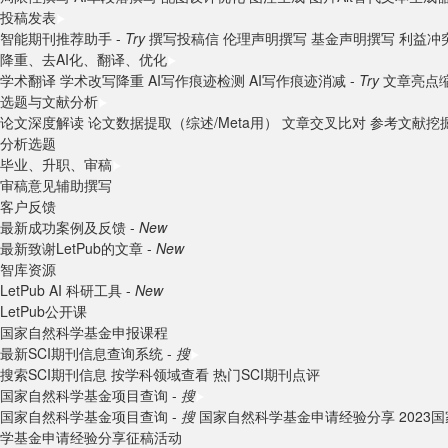
投稿发表
智能期刊推荐助手 -
Try
撰写投稿信
伦理声明撰写
基金声明撰写
利益冲
降重、去AI化、翻译、优化
学术翻译
学术改写降重
AI写作痕迹检测
AI写作痕迹消减 -
Try
文章亮点
选题与文献分析
论文深度解读
论文数据提取（综述/Meta用）
文章交叉比对
参考文献挖
分析选题
毕业、升职、审稿
审稿意见辅助撰写
客户反馈
最新成功案例及反馈 -
New
最新致谢LetPub的文章 -
New
智库资源
LetPub AI 科研工具 -
New
LetPub公开课
国家自然科学基金申报课程
最新SCI期刊信息查询系统 -
搜
搜索SCI期刊信息
按学科领域查看
热门SCI期刊点评
国家自然科学基金项目查询 -
搜
国家自然科学基金项目查询 -
搜
国家自然科学基金申请经验分享
202
学基金申请经验分享征稿活动